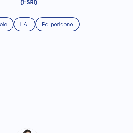
(HSRI)
ole
LAI
Paliperidone