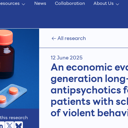
esources
News
Collaboration
About Us
All research
12 June 2025
An economic eva
generation long
antipsychotics f
patients with sc
of violent behavi
this research