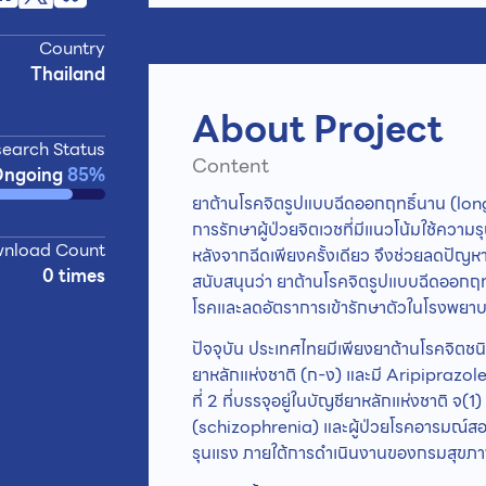
Country
Thailand
About Project
earch Status
Content
Ongoing
85%
ยาต้านโรคจิตรูปแบบฉีดออกฤทธิ์นาน (lon
การรักษาผู้ป่วยจิตเวชที่มีแนวโน้มใช้ความร
nload Count
หลังจากฉีดเพียงครั้งเดียว จึงช่วยลดปัญห
0 times
สนับสนุนว่า ยาต้านโรคจิตรูปแบบฉีดออกฤท
โรคและลดอัตราการเข้ารักษาตัวในโรงพยาบ
ปัจจุบัน ประเทศไทยมีเพียงยาต้านโรคจิตชนิด
ยาหลักแห่งชาติ (ก-ง) และมี Aripiprazole
ที่ 2 ที่บรรจุอยู่ในบัญชียาหลักแห่งชาติ จ
(schizophrenia) และผู้ป่วยโรคอารมณ์สองข
รุนแรง ภายใต้การดำเนินงานของกรมสุขภา