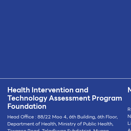
Health Intervention and
Technology
Assessment Program
Foundation
R
N
Head Office : 88/22 Moo 4, 6th Building, 6th Floor,
L
Department of Health, Ministry of Public Health,
A
Tiwanon Road, Taladkwan Subdistrict,
Muang