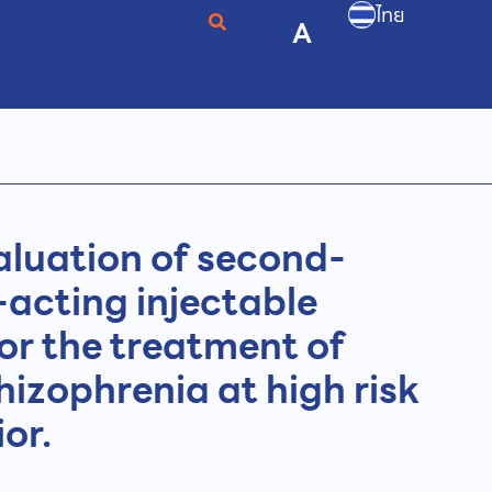
ไทย
A
luation of second-
-acting injectable
or the treatment of
hizophrenia at high risk
or.