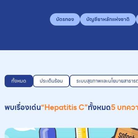
บัตรทอง
บัญชียาหลักแห่งชาติ
ทั้งหมด
ประเด็นร้อน
ระบบสุขภาพและนโยบายสาธาร
พบเรื่องเด่น
“Hepatitis C”
ทั้งหมด
5 บทคว