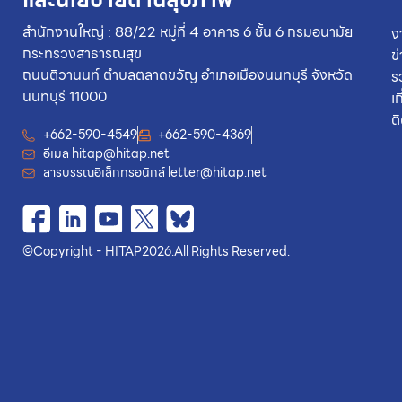
และนโยบายด้านสุขภาพ
สำนักงานใหญ่ : 88/22 หมู่ที่ 4 อาคาร 6 ชั้น 6 กรมอนามัย
ง
กระทรวงสาธารณสุข
ข
ถนนติวานนท์ ตำบลตลาดขวัญ อำเภอเมืองนนทบุรี จังหวัด
ร
นนทบุรี 11000
เ
ต
+662-590-4549
+662-590-4369
อีเมล
hitap@hitap.net
สารบรรณอิเล็กทรอนิกส์
letter@hitap.net
©
Copyright - HITAP
2026.
All Rights Reserved.