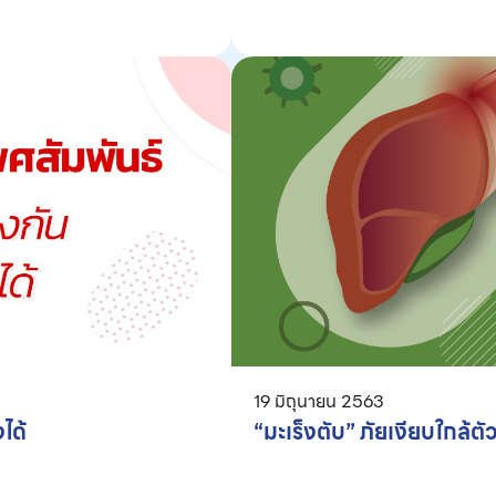
19 มิถุนายน 2563
ได้
“มะเร็งตับ” ภัยเงียบใกล้ตั