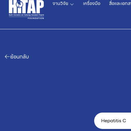
งานวิจัย
เครื่องมือ
สื่อและเอกส
ย้อนกลับ