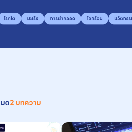
โรคไต
มะเร็ง
การผ่าคลอด
โลกร้อน
นวัตกรร
งหมด
2 บทความ