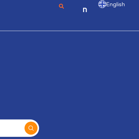
English
ก