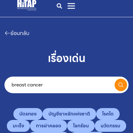
ย้อนกลับ
เรื่องเด่น
บัตรทอง
บัญชียาหลักแห่งชาติ
โรคไต
มะเร็ง
การผ่าคลอด
โลกร้อน
นวัตกรรม