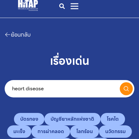
ย้อนกลับ
เรื่องเด่น
บัตรทอง
บัญชียาหลักแห่งชาติ
โรคไต
มะเร็ง
การผ่าคลอด
โลกร้อน
นวัตกรรม