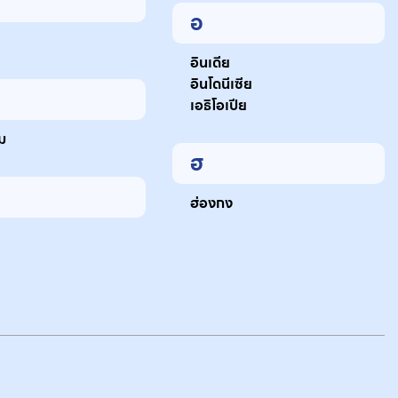
อ
อินเดีย
อินโดนีเซีย
เอธิโอเปีย
ม
ฮ
ฮ่องกง
า