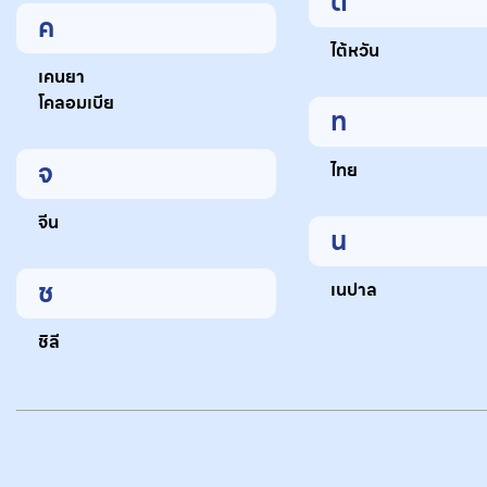
ต
ค
ไต้หวัน
เคนยา
โคลอมเบีย
ท
จ
ไทย
จีน
น
ช
เนปาล
ชิลี