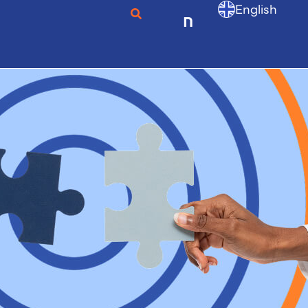
English
ก