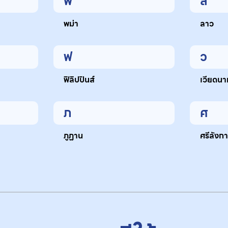
พ
ล
พม่า
ลาว
ฟ
ว
ฟิลิปปินส์
เวียดนา
ภ
ศ
ภูฏาน
ศรีลังก