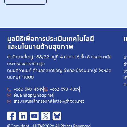
มูลนิธิเพื่อการประเมินเทคโนโลยี
เ
และนโยบายด้านสุขภาพ
สำนักงานใหญ่ : 88/22 หมู่ที่ 4 อาคาร 6 ชั้น 6 กรมอนามัย
ง
กระทรวงสาธารณสุข
ข
ถนนติวานนท์ ตำบลตลาดขวัญ อำเภอเมืองนนทบุรี จังหวัด
ร
นนทบุรี 11000
เ
ต
+662-590-4549
+662-590-4369
อีเมล
hitap@hitap.net
สารบรรณอิเล็กทรอนิกส์
letter@hitap.net
©
Copyright - HITAP
2026.
All Rights Reserved.