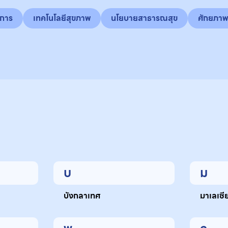
ถการ
เทคโนโลยีสุขภาพ
นโยบายสาธารณสุข
ศักยภาพ
บ
ม
บังกลาเทศ
มาเลเซี