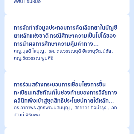
พศิน แจ่มหม้อ
การจัดทำข้อมูลประกอบการคัดเลือกยาในบัญชี
ยาหลักแห่งชาติ กรณีศึกษาความเป็นไปได้ของ
การนำผลการศึกษาความคุ้มค่าทาง
ภญ.บุสดี โสบุญ
รศ. ดร.วรรณฤดี อิสรานุวัฒน์ชัย
เศรษฐศาสตร์สาธารณสุขโดยภาคเอกชนมา
ภญ.ชิตวรรณ พูนศิริ
ประกอบการพิจารณา
การร่วมสร้างกระบวนการเชื่อมโยงการขึ้น
ทะเบียนเภสัชภัณฑ์ในช่วงท้ายของการวิจัยทาง
คลินิกเพื่อเข้าสู่ชุดสิทธิประโยชน์ภายใต้หลัก
ดร.อาภาพร สุทธิพัฒนสมบุญ
สิริยาดา กิจบำรุง
อภิ
ประกันสุขภาพแห่งชาติ ผ่านการวิจัยเชิงปฏิบัติ
วัฒน์ พิริยพล
การ