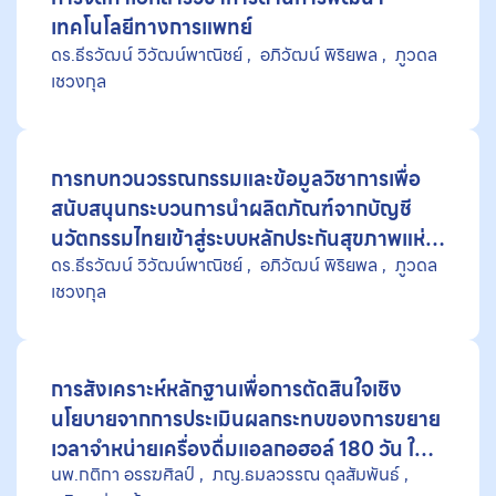
เทคโนโลยีทางการแพทย์
ดร.ธีรวัฒน์ วิวัฒน์พาณิชย์
อภิวัฒน์ พิริยพล
ภูวดล
เชวงกุล
การทบทวนวรรณกรรมและข้อมูลวิชาการเพื่อ
สนับสนุนกระบวนการนำผลิตภัณฑ์จากบัญชี
นวัตกรรมไทยเข้าสู่ระบบหลักประกันสุขภาพแห่ง
ดร.ธีรวัฒน์ วิวัฒน์พาณิชย์
อภิวัฒน์ พิริยพล
ภูวดล
ชาติ กรณีศึกษานวัตกรรมวัสดุปิดแผล
เชวงกุล
การสังเคราะห์หลักฐานเพื่อการตัดสินใจเชิง
นโยบายจากการประเมินผลกระทบของการขยาย
เวลาจำหน่ายเครื่องดื่มแอลกอฮอล์ 180 วัน ใน
นพ.กติกา อรรฆศิลป์
ภญ.ธมลวรรณ ดุลสัมพันธ์
ประเทศไทย