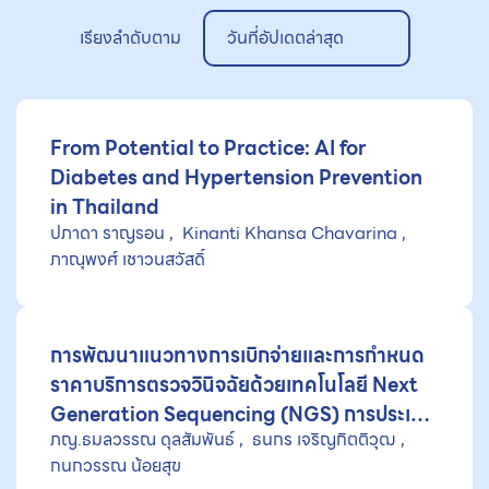
เรียงลำดับตาม
วันที่อัปเดตล่าสุด
From Potential to Practice: AI for
Diabetes and Hypertension Prevention
in Thailand
ปภาดา ราญรอน
Kinanti Khansa Chavarina
ภาณุพงศ์ เชาวนสวัสดิ์
การพัฒนาแนวทางการเบิกจ่ายและการกำหนด
ราคาบริการตรวจวินิจฉัยด้วยเทคโนโลยี Next
Generation Sequencing (NGS) การประเมิน
ภญ.ธมลวรรณ ดุลสัมพันธ์
ธนกร เจริญกิตติวุฒ
เศรษฐศาสตร์ด้านขนาดการให้บริการ และการ
กนกวรรณ น้อยสุข
จัดทำแนวปฏิบัติที่เหมาะสมสำหรับระบบบริการ