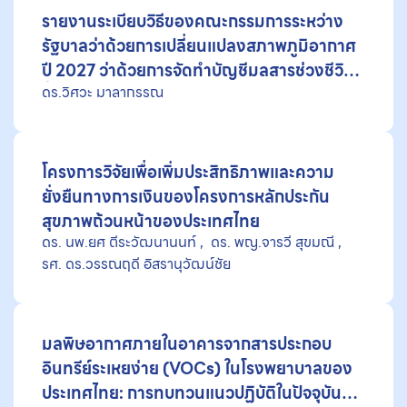
รายงานระเบียบวิธีของคณะกรรมการระหว่าง
รัฐบาลว่าด้วยการเปลี่ยนแปลงสภาพภูมิอากาศ
ปี 2027 ว่าด้วยการจัดทำบัญชีมลสารช่วงชีวิต
ดร.วิศวะ มาลากรรณ
สั้นที่ส่งผลกระทบต่อสภาพภูมิอากาศ
โครงการวิจัยเพื่อเพิ่มประสิทธิภาพและความ
ยั่งยืนทางการเงินของโครงการหลักประกัน
สุขภาพถ้วนหน้าของประเทศไทย
ดร. นพ.ยศ ตีระวัฒนานนท์
ดร. พญ.จารวี สุขมณี
รศ. ดร.วรรณฤดี อิสรานุวัฒน์ชัย
มลพิษอากาศภายในอาคารจากสารประกอบ
อินทรีย์ระเหยง่าย (VOCs) ในโรงพยาบาลของ
ประเทศไทย: การทบทวนแนวปฏิบัติในปัจจุบัน