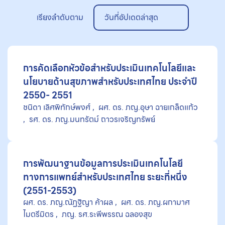
เรียงลำดับตาม
วันที่อัปเดตล่าสุด
การคัดเลือกหัวข้อสำหรับประเมินเทคโนโลยีและ
นโยบายด้านสุขภาพสำหรับประเทศไทย ประจำปี
2550- 2551
ชนิดา เลิศพิทักษ์พงศ์
ผศ. ดร. ภญ.อุษา ฉายเกล็ดแก้ว
รศ. ดร. ภญ.มนทรัตม์ ถาวรเจริญทรัพย์
การพัฒนาฐานข้อมูลการประเมินเทคโนโลยี
ทางการแพทย์สำหรับประเทศไทย ระยะที่หนึ่ง
(2551-2553)
ผศ. ดร. ภญ.ณัฏฐิญา ค้าผล
ผศ. ดร. ภญ.ผกามาศ
ไมตรีมิตร
ภญ. รศ.ระพีพรรณ ฉลองสุข