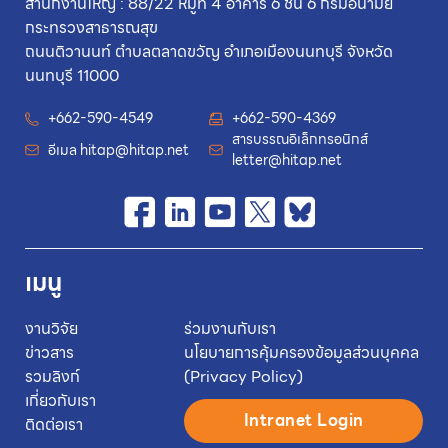
สำนักงานใหญ่ : 88/22 หมู่ที่ 4 อาคาร 6 ชั้น 6 กรมอนามัย
กระทรวงสาธารณสุข
ถนนติวานนท์ ตำบลตลาดขวัญ อำเภอเมืองนนทบุรี จังหวัด
นนทบุรี 11000
+662-590-4549
+662-590-4369
สารบรรณอิเล็กทรอนิกส์
อีเมล
hitap@hitap.net
letter@hitap.net
เมนู
งานวิจัย
ร่วมงานกับเรา
ข่าวสาร
นโยบายการคุ้มครองข้อมูลส่วนบุคคล
รวมลิงก์
(Privacy Policy)
เกี่ยวกับเรา
Intranet Login
ติดต่อเรา