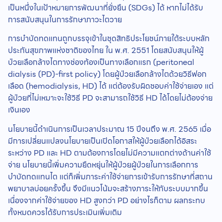
เป็นหนึ่งในเป้าหมายการพัฒนาที่ยั่งยืน (SDGs) ได้ หากไม่ได้รับ
การสนับสนุนในการรักษาภาวะไตวาย
การบำบัดทดแทนถูกบรรจุเข้าในชุดสิทธิประโยชน์ภายใต้ระบบหลัก
ประกันสุขภาพแห่งชาติของไทย ใน พ.ศ. 2551 โดยสนับสนุนให้ผู้
ป่วยเลือกล้างไตทางช่องท้องเป็นทางเลือกแรก (peritoneal
dialysis (PD)-first policy) โดยผู้ป่วยเลือกล้างไตด้วยวิธีฟอก
เลือด (hemodialysis, HD) ได้ แต่ต้องรับผิดชอบค่าใช้จ่ายเอง แต่
ผู้ป่วยที่ไม่เหมาะจะใช้วิธี PD จะสามารถใช้วิธี HD ได้โดยไม่ต้องจ่าย
เงินเอง
นโยบายนี้ดำเนินการเป็นเวลาประมาณ 15 ปีจนถึง พ.ศ. 2565 เมื่อ
มีการเปลี่ยนแปลงนโยบายเป็นเปิดโอกาสให้ผู้ป่วยเลือกได้อิสระ
ระหว่าง PD และ HD ตามต้องการโดยไม่มีความแตกต่างด้านค่าใช้
จ่าย นโยบายนี้เพิ่มความยืดหยุ่นให้ผู้ป่วยผู้ป่วยในการเลือกการ
บำบัดทดแทนไต แต่ก็เพิ่มภาระค่าใช้จ่ายการเข้ารับการรักษาที่สถาน
พยาบาลบ่อยครั้งขึ้น จึงมีแนวโน้มจะสร้างภาระให้กับระบบมากขึ้น
เนื่องจากค่าใช้จ่ายของ HD สูงกว่า PD อย่างไรก็ตาม ผลกระทบ
ทั้งหมดควรได้รับการประเมินเพิ่มเติม