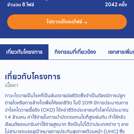
จำนวน 8 ไฟล์
2042 ครั้ง
ไปดาวน์โหลดไฟล์
เกี่ยวกับโครงการ
กิจกรรมที่เกี่ยวข้อง
เอกสารเพิ่ม
เกี่ยวกับโครงการ
เนื้อหา
ภาวะไตวายเป็นโรคที่เป็นอันตรายต่อชีวิตซึ่งจำเป็นต้องมีการปลูก
ถ่ายไตหรือการล้างไตเพื่อให้รอดชีวิต ในปี 2019 มีการประมาณการ
ว่าโรคไตวายเรื้อรัง (CKD) ได้คร่าชีวิตประชาชนทั่วโลกไปประมาณ
1.4 ล้านคน ค่าใช้จ่ายในการบำบัดทดแทนไตก็สูงเช่นกัน ทำให้ครัว
เรือนต้องแบกรับค่าใช้จ่ายสูงมาก จึงเป็นไปได้ว่าประเทศต่าง ๆ อาจ
ไม่สามารถบรรลุเป้าหมายการประกันสุขภาพถ้วนหน้า (UHC) ซึ่ง