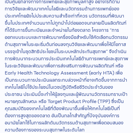
เป็นศูนย์กลางทางการแพทย์และสุขภาพมูลค่าสูง อย่างไรก็ตาม
การวิจัยและพัฒนาเทคโนโลยีและนวัตกรรมด้านการแพทย์ของ
ประเทศไทยยังไม่ประสบความสำเร็จเท่าที่ควร นวัตกรรมที่พัฒนา
ขึ้นในประเทศจำนวนมากไม่ถูกนำไปต่อยอดจนกลายเป็นผลิตภัณฑ์
ที่ได้รับการขึ้นทะเบียนและจำหน่ายในท้องตลาด โครงการ “การ
ออกแบบระบบและการพัฒนาเครื่องมือสำหรับใช้คัดเลือกนวัตกรรม
ด้านสุขภาพในระยะเริ่มต้นก่อนลงทุนวิจัยและพัฒนาเพื่อให้มีโอกาส
บรรจุเข้าในชุดสิทธิประโยชน์ในระบบหลักประกันสุขภาพ” จึงดำเนิน
การพัฒนากระบวนการประเมินเทคโนโลยีด้านการแพทย์และสุขภาพ
ในระยะวิจัยและพัฒนาเพื่อการส่งเสริมการพัฒนาผลิตภัณฑ์ หรือ
Early Health Technology Assessment (early HTA) เพื่อ
เป็นกระบวนการประเมินผลกระทบล่วงหน้าที่อาจเกิดขึ้นจากการนำ
เทคโนโลยีไปใช้ประโยชน์ในเวชปฏิบัติหรือชีวิตประจำวันของ
ประชาชน ประเมินนี้จะทำให้ผู้ลงทุนและผู้พัฒนานวัตกรรมทราบเป้า
หมายคุณลักษณะ หรือ Target Product Profile (TPP) ซึ่งเป็น
คุณสมบัติของเทคโนโลยีที่ต้องพัฒนาขึ้นเพื่อให้เทคโนโลยีเป็นที่
ต้องการสูงสุดของตลาด อันเป็นกลไกสำคัญที่ปัจจุบันองค์การ
อนามัยโลกใช้ในการผลักดันนวัตกรรมด้านสุขภาพเพื่อตอบสนอง
ความต้องการของระบบสุขภาพในระดับโลก