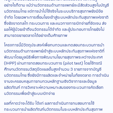
อย่างไรก็ตาม แม้ว่านวัตกรรมด้านการแพทย์จะมีสัดส่วนสูงในบัญชี
นวัตกรรมไทย แต่การนำไปใช้จริงในระบบบริการสุขภาพยังมีข้อ
จำกัด โดยเฉพาะการเชื่อมโยงเข้าสู่ระบบหลักประกันสุขภาพแห่งชาติ
ซึ่งยังขาดกลไก กระบวนการ และแนวทางการเบิกจ่ายที่ชัดเจน ส่ง
ผลให้ผู้ป่วยเข้าถึงนวัตกรรมได้จำกัด และผู้ประกอบการไทยยังไม่
สามารถขยายตลาดได้อย่างเต็มศักยภาพ
โครงการนี้มีวัตถุประสงค์เพื่อทบทวนและทดสอบกระบวนการนำ
นวัตกรรมด้านการแพทย์เข้าสู่ระบบหลักประกันสุขภาพแห่งชาติที่
พัฒนาโดยมูลนิธิเพื่อการพัฒนานโยบายสุขภาพระหว่างประเทศ
(IHPP) ผ่านการทดสอบกระบวนการ (pilot test) โดยใช้กรณี
ศึกษานวัตกรรมวัสดุปิดแผลขั้นสูงจำนวน 3 รายการจากบัญชี
นวัตกรรมไทย ซึ่งยังมีการผลิตและจำหน่ายในท้องตลาด การดำเนิน
งานจะครอบคลุมการทบทวนหลักฐานเชิงวิชาการและข้อมูล
ผลิตภัณฑ์ การวิเคราะห์ความเหมาะสมของกระบวนการคัดเลือก
นวัตกรรมเพื่อเข้าสู่ระบบเบิกจ่าย
ผลที่คาดว่าจะได้รับ ได้แก่ ผลการดำเนินการทบสอบการใช้
กระบวนการนำผลิตภัณฑ์นวัตกรรมในระบบหลักประกันสุขภาพ