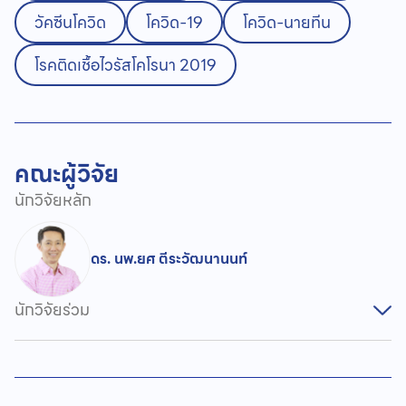
วัคซีนโควิด
โควิด-19
โควิด-นายทีน
โรคติดเชื้อไวรัสโคโรนา 2019
คณะผู้วิจัย
นักวิจัยหลัก
ดร. นพ.ยศ ตีระวัฒนานนท์
นักวิจัยร่วม