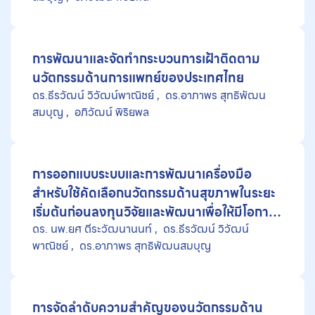
การพัฒนาและจัดทำกระบวนการเฝ้าติดตาม
นวัตกรรมด้านการแพทย์ของประเทศไทย
ดร.ธีรวัฒน์ วิวัฒน์พาณิชย์
ดร.อาภาพร สุทธิพัฒน
สมบุญ
อภิวัฒน์ พิริยพล
การออกแบบระบบและการพัฒนาเครื่องมือ
สำหรับใช้คัดเลือกนวัตกรรมด้านสุขภาพในระยะ
เริ่มต้นก่อนลงทุนวิจัยและพัฒนาเพื่อให้มีโอกาส
ดร. นพ.ยศ ตีระวัฒนานนท์
ดร.ธีรวัฒน์ วิวัฒน์
บรรจุเข้าในชุดสิทธิประโยชน์ในระบบหลักประกัน
พาณิชย์
ดร.อาภาพร สุทธิพัฒนสมบุญ
สุขภาพ
การจัดลำดับความสำคัญของนวัตกรรมด้าน