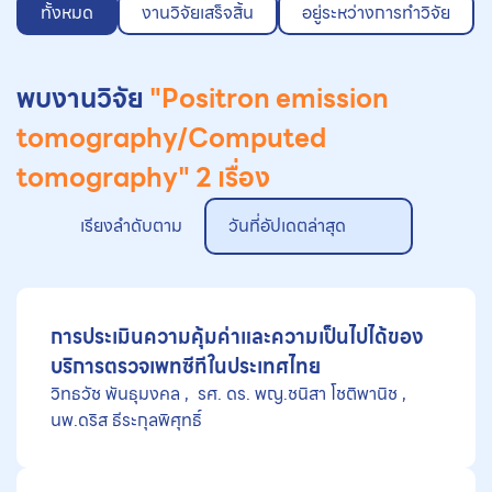
ทั้งหมด
งานวิจัยเสร็จสิ้น
อยู่ระหว่างการทำวิจัย
พบงานวิจัย
"Positron emission
tomography/Computed
tomography"
2 เรื่อง
เรียงลำดับตาม
วันที่อัปเดตล่าสุด
การประเมินความคุ้มค่าและความเป็นไปได้ของ
บริการตรวจเพทซีทีในประเทศไทย
วิทธวัช พันธุมงคล
รศ. ดร. พญ.ชนิสา โชติพานิช
นพ.ดริส ธีระกุลพิศุทธิ์