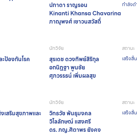
ปภาดา ราญรอน
กำลังด
Kinanti Khansa Chavarina
ภาณุพงศ์ เชาวนสวัสดิ์
นักวิจัย
สถานะ
ละป้องกันโรค
สุรเดช ดวงทิพย์สิริกุล
เสร็จสิ้
อกนิฎฐา พูนชัย
ศุภวรรธน์ เพิ่มผลสุข
นักวิจัย
สถานะ
่งเสริมสุขภาพและ
วิทธวัช พันธุมงคล
เสร็จสิ้
วิไลลักษณ์ แสงศรี
ดร. ภญ.ศิตาพร ยังคง