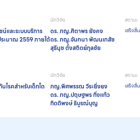
นักวิจัย
สถานะ
ยชน์และระบบบริการ
ดร. ภญ.ศิตาพร ยังคง
เสร็จสิ้
บประมาณ 2559 ภายใต้
ดร. ภญ.จันทนา พัฒนเภสัช
สุธีนุช ตั้งสถิตย์กุลชัย
นักวิจัย
สถานะ
ันโรคสำหรับเด็กโต
ภญ.พิศพรรณ วีระยิ่งยง
เสร็จสิ้
ดร. ภญ.ปฤษฐพร กิ่งแก้ว
กิตติพงษ์ ธิบูรณ์บุญ