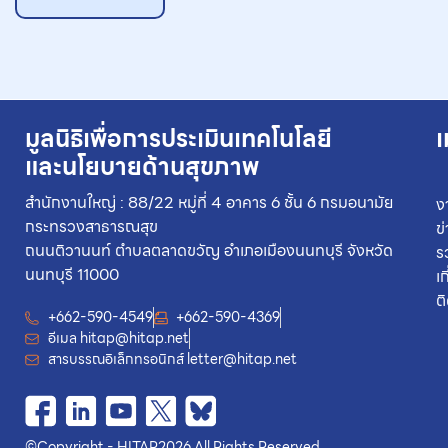
มูลนิธิเพื่อการประเมินเทคโนโลยี
เ
และนโยบายด้านสุขภาพ
สำนักงานใหญ่ : 88/22 หมู่ที่ 4 อาคาร 6 ชั้น 6 กรมอนามัย
ง
กระทรวงสาธารณสุข
ข
ถนนติวานนท์ ตำบลตลาดขวัญ อำเภอเมืองนนทบุรี จังหวัด
ร
นนทบุรี 11000
เ
ต
+662-590-4549
+662-590-4369
อีเมล
hitap@hitap.net
สารบรรณอิเล็กทรอนิกส์
letter@hitap.net
©
Copyright - HITAP
2026.
All Rights Reserved.