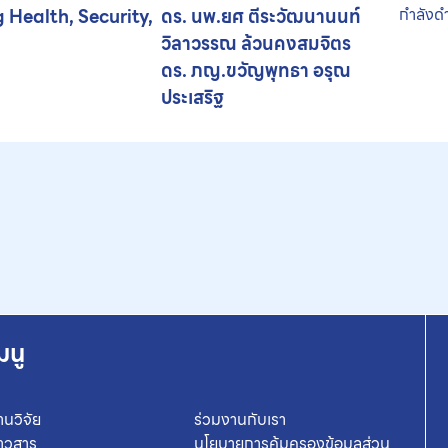
Health, Security,
ดร. นพ.ยศ ตีระวัฒนานนท์
กำลังด
วิลาวรรณ ล้วนคงสมจิตร
ดร. ภญ.ขวัญพุทธา อรุณ
ประเสริฐ
มนู
านวิจัย
ร่วมงานกับเรา
่าวสาร
นโยบายการคุ้มครองข้อมูลส่วน