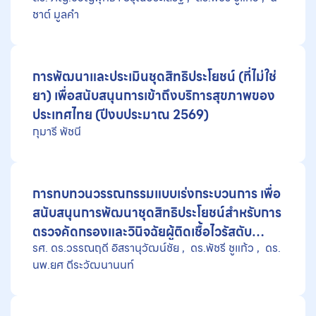
แห่งชาติ
ชาต์ มูลคำ
การพัฒนาและประเมินชุดสิทธิประโยชน์ (ที่ไม่ใช่
ยา) เพื่อสนับสนุนการเข้าถึงบริการสุขภาพของ
ประเทศไทย (ปีงบประมาณ 2569)
กุมารี พัชนี
การทบทวนวรรณกรรมแบบเร่งกระบวนการ เพื่อ
สนับสนุนการพัฒนาชุดสิทธิประโยชน์สำหรับการ
ตรวจคัดกรองและวินิจฉัยผู้ติดเชื้อไวรัสตับ
รศ. ดร.วรรณฤดี อิสรานุวัฒน์ชัย
ดร.พัชรี ชูแก้ว
ดร.
อักเสบซี, การใช้แถบตรวจน้ำตาลสำหรับการ
นพ.ยศ ตีระวัฒนานนท์
ตรวจระดับน้ำตาลในเลือดด้วยตนเองในผู้เป็น
เบาหวานชนิดที่ 2, และการใช้เครื่องตรวจวัด
ออกซิเจนในเลือดที่บ้านสำหรับผู้ป่วยโรคหัวใจ