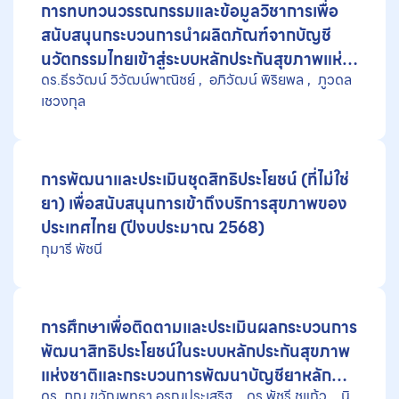
การทบทวนวรรณกรรมและข้อมูลวิชาการเพื่อ
สนับสนุนกระบวนการนำผลิตภัณฑ์จากบัญชี
นวัตกรรมไทยเข้าสู่ระบบหลักประกันสุขภาพแห่ง
ดร.ธีรวัฒน์ วิวัฒน์พาณิชย์
อภิวัฒน์ พิริยพล
ภูวดล
ชาติ กรณีศึกษานวัตกรรมวัสดุปิดแผล
เชวงกุล
การพัฒนาและประเมินชุดสิทธิประโยชน์ (ที่ไม่ใช่
ยา) เพื่อสนับสนุนการเข้าถึงบริการสุขภาพของ
ประเทศไทย (ปีงบประมาณ 2568)
กุมารี พัชนี
การศึกษาเพื่อติดตามและประเมินผลกระบวนการ
พัฒนาสิทธิประโยชน์ในระบบหลักประกันสุขภาพ
แห่งชาติและกระบวนการพัฒนาบัญชียาหลัก
ดร. ภญ.ขวัญพุทธา อรุณประเสริฐ
ดร.พัชรี ชูแก้ว
นิ