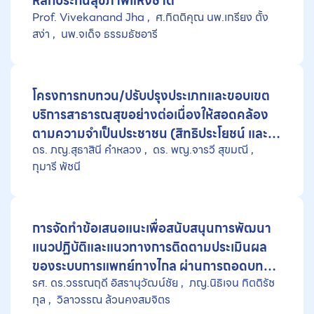
หลักประกันสุขภาพแห่งชาติ
Prof. Vivekanand Jha
ศ.กิตติคุณ นพ.เกรียง ตั้ง
สง่า
นพ.จเด็จ ธรรมธัชอารี
โครงการทบทวน/ปรับปรุงประเภทและขอบเขต
บริการสาธารณสุขอย่างต่อเนื่องให้สอดคล้อง
ตามความจำเป็นประชาชน (สิทธิประโยชน์ และ
ดร. ภญ.สุธาสินี คำหลวง
ดร. พญ.จารวี สุขมณี
ตรวจสุขภาพประจำปี) ระยะที่ 2
กุมารี พัชนี
การจัดทำข้อเสนอแนะเพื่อสนับสนุนการพัฒนา
แนวปฏิบัติและแนวทางการติดตามประเมินผล
ของระบบการแพทย์ทางไกล ผ่านการถอดบท
รศ. ดร.วรรณฤดี อิสรานุวัฒน์ชัย
ภญ.นิธิเจน กิตติรัช
เรียนในบริบทไทยและบริบทโลก
กุล
วิลาวรรณ ล้วนคงสมจิตร