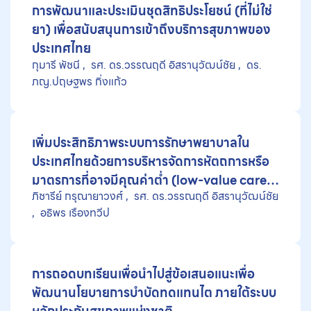
พิการแต่กำเนิด
การพัฒนาและประเมินชุดสิทธิประโยชน์ (ที่ไม่ใช่
ยา) เพื่อสนับสนุนการเข้าถึงบริการสุขภาพของ
ประเทศไทย
กุมารี พัชนี
รศ. ดร.วรรณฤดี อิสรานุวัฒน์ชัย
ดร.
ภญ.ปฤษฐพร กิ่งแก้ว
เพิ่มประสิทธิภาพระบบการรักษาพยาบาลใน
ประเทศไทยด้วยการบริหารจัดการหัตถการหรือ
มาตรการที่อาจมีคุณค่าตํ่า (low-value care)
ภิชารีย์ กรุณายาวงศ์
รศ. ดร.วรรณฤดี อิสรานุวัฒน์ชัย
ในประเทศไทย
อธิพร เรืองทวีป
การถอดบทเรียนเพื่อนำไปสู่ข้อเสนอแนะเพื่อ
พัฒนานโยบายการบำบัดทดแทนไต ภายใต้ระบบ