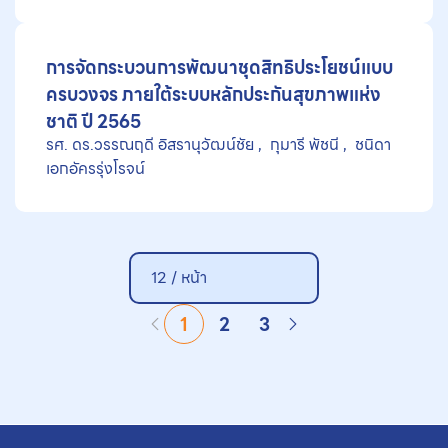
การจัดกระบวนการพัฒนาชุดสิทธิประโยชน์แบบ
ครบวงจร ภายใต้ระบบหลักประกันสุขภาพแห่ง
ชาติ ปี 2565
รศ. ดร.วรรณฤดี อิสรานุวัฒน์ชัย
กุมารี พัชนี
ชนิดา
เอกอัครรุ่งโรจน์
12 / หน้า
1
2
3