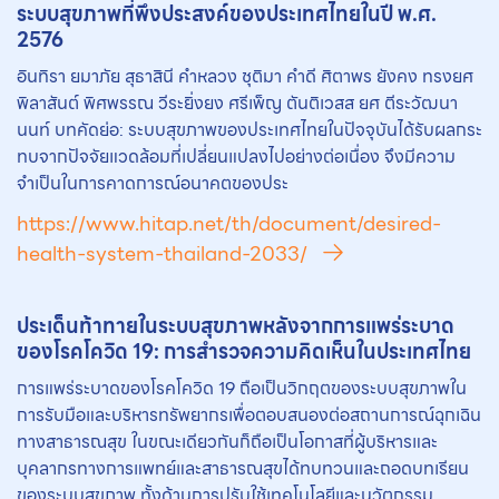
ระบบสุขภาพที่พึงประสงค์ของประเทศไทยในปี พ.ศ.
2576
อินทิรา ยมาภัย สุธาสินี คำหลวง ชุติมา คำดี ศิตาพร ยังคง ทรงยศ
พิลาสันต์ พิศพรรณ วีระยิ่งยง ศรีเพ็ญ ตันติเวสส ยศ ตีระวัฒนา
นนท์ บทคัดย่อ: ระบบสุขภาพของประเทศไทยในปัจจุบันได้รับผลกระ
ทบจากปัจจัยแวดล้อมที่เปลี่ยนแปลงไปอย่างต่อเนื่อง จึงมีความ
จำเป็นในการคาดการณ์อนาคตของประ
https://www.hitap.net/th/document/desired-
health-system-thailand-2033/
ประเด็นท้าทายในระบบสุขภาพหลังจากการแพร่ระบาด
ของโรคโควิด 19: การสำรวจความคิดเห็นในประเทศไทย
การแพร่ระบาดของโรคโควิด 19 ถือเป็นวิกฤตของระบบสุขภาพใน
การรับมือและบริหารทรัพยากรเพื่อตอบสนองต่อสถานการณ์ฉุกเฉิน
ทางสาธารณสุข ในขณะเดียวกันก็ถือเป็นโอกาสที่ผู้บริหารและ
บุคลากรทางการแพทย์และสาธารณสุขได้ทบทวนและถอดบทเรียน
ของระบบสุขภาพ ทั้งด้านการปรับใช้เทคโนโลยีและนวัตกรรม