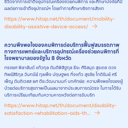
ชีวิตจากการเข้าถึงอุปกรณ์เครื่องช่วยคนพิการ และศึกษาปัจจัยที่มี
ผลต่อการเข้าถึงอุปกรณ์ฯ โดยทำการศึกษาเชิงการสังเก
https://www.hitap.net/th/document/mobility-
disability-assistive-device-access/
ความพึงพอใจของคนพิการต่อบริการฟื้นฟูสมรรถภาพ
ทางการแพทย์และบริการอุปกรณ์เครื่องช่วยคนพิการที่
โรงพยาบาลของรัฐใน 8 จังหวัด
ทรงยศ พิลาสันต์ แก้วกุล ตันติพิสิฐกุล ธีระ ศิริสมุด สุรเดช ดวง
ทิพย์สิริกุล วันทนีย์ กุลเพ็ง ปฤษฐพร กิ่งแก้ว สุรชัย โกติรัมย์ ศรี
เพ็ญ ตันติเวสส ยศ ตีระวัฒนานนท์ บทคักย่อ: ความพึงพอใจของผู้
ป่วยต่อบริการสุขภาพเป็นผลมาจากประสบการณ์ตรง ในการได้รับ
บริการเปรียบเทียบกับความคาดหวังต่อการรับบริก
https://www.hitap.net/th/document/disability-
satisfaction-rehabilitation-aids-th...