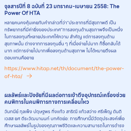
จุลสารปีที่ 8 ฉบับที่ 23 มกราคม-เมษายน 2558: The
Power Of HTA
หลายคนคงคุ้นเคยกับคำกล่าวที่ว่า“ประชากรที่มีสุขภาพดี เป็น
ทรัพยากรที่มีค่ายิ่งของประเทศ”การลงทุนด้านสุขภาพจึงเป็นหนึ่ง
ในการลงทุนที่หลายประเทศให้ความ สำคัญ แต่การลงทุนด้าน
สุขภาพนั้น ต่างจากการลงทุนอื่น ๆ ที่เมื่อจ่ายไปมาก ก็ซื้อกลับได้
มาก แต่การจ่ายไปมากเพื่อลงทุนด้านสุขภาพ ไม่ได้หมายถึงผล
ตอบแทนคืออาย
https://www.hitap.net/th/document/the-power-
of-hta/
ผลลัพธ์และปัจจัยที่มีผลต่อการเข้าถึงอุปกรณ์เครื่องช่วย
คนพิการในคนพิการทางการเคลื่อนไหว
วันทนีย์ กุลเพ็ง ปฤษฐพร กิ่งแก้ว สาริณี แก้วสว่าง ศรีเพ็ญ ตันติ
เวสส ยศ ตีระวัฒนานนท์ บทคัดย่อ: การศึกษานี้มีวัตถุประสงค์เพื่อ
ศึกษาผลลัพธ์ในรูปของคุณภาพชีวิตและความสามารถในการดำรง