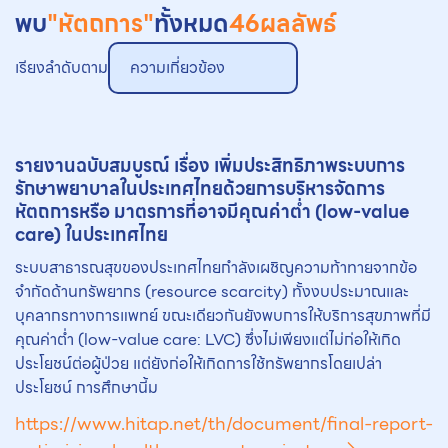
พบ
"หัตถการ"
ทั้งหมด
46
ผลลัพธ์
เรียงลำดับตาม
ความเกี่ยวข้อง
รายงานฉบับสมบูรณ์ เรื่อง เพิ่มประสิทธิภาพระบบการ
รักษาพยาบาลในประเทศไทยด้วยการบริหารจัดการ
หัตถการ
หรือ มาตรการที่อาจมีคุณค่าต่ำ (low-value
care) ในประเทศไทย
ระบบสาธารณสุขของประเทศไทยกำลังเผชิญความท้าทายจากข้อ
จำกัดด้านทรัพยากร (resource scarcity) ทั้งงบประมาณและ
บุคลากรทางการแพทย์ ขณะเดียวกันยังพบการให้บริการสุขภาพที่มี
คุณค่าต่ำ (low-value care: LVC) ซึ่งไม่เพียงแต่ไม่ก่อให้เกิด
ประโยชน์ต่อผู้ป่วย แต่ยังก่อให้เกิดการใช้ทรัพยากรโดยเปล่า
ประโยชน์ การศึกษานี้ม
https://www.hitap.net/th/document/final-report-