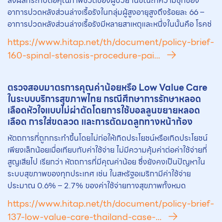
ส่งผลกระทบต่อคุณภาพชีวิตของผู้ป่วย ในขณะที่ความชุกของ
อาการปวดหลังส่วนล่างเรื้อรังในกลุ่มผู้สูงอายุสูงถึงร้อยละ 66 –
อาการปวดหลังส่วนล่างเรื้อรังมีหลายสาเหตุและหนึ่งในนั้นคือ โรคช่
https://www.hitap.net/th/document/policy-brief-
160-spinal-stenosis-procedure-pai...
ตรวจสอบมาตรการคุณค่าน้อยหรือ Low Value Care
ในระบบบริการสุขภาพไทย กรณีศึกษาการรักษาหลอด
เลือดหัวใจแบบไม่ผ่าตัดโดยการใช้บอลลูนขยายหลอด
เลือด การใส่ขดลวด และการตัดมดลูกทางหน้าท้อง
หัตถการที่ถูกกระทำขึ้นโดยไม่ก่อให้เกิดประโยชน์หรือเกิดประโยชน์
เพียงเล็กน้อยเมื่อเทียบกับค่าใช้จ่าย ไม่มีความคุ้มค่าต่อค่าใช้จ่ายที่
สูญเสียไป เรียกว่า หัตถการที่มีคุณค่าน้อย ซึ่งยังคงเป็นปัญหาใน
ระบบสุขภาพของทุกประเทศ เช่น ในสหรัฐอเมริกามีค่าใช้จ่าย
ประมาณ 0.6% – 2.7% ของค่าใช้จ่ายทางสุขภาพทั้งหมด
https://www.hitap.net/th/document/policy-brief-
137-low-value-care-thailand-case-...