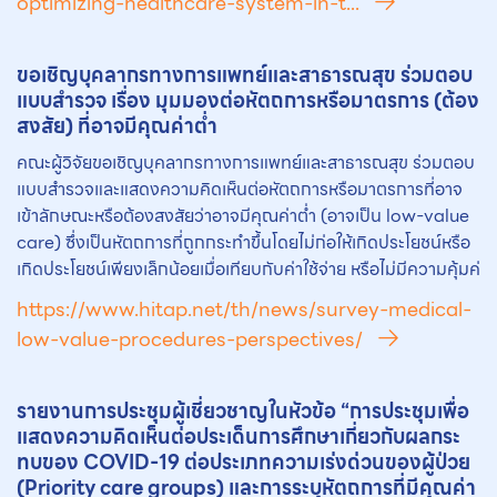
optimizing-healthcare-system-in-t...
ขอเชิญบุคลากรทางการแพทย์และสาธารณสุข ร่วมตอบ
แบบสำรวจ เรื่อง มุมมองต่อ
หัตถการ
หรือมาตรการ (ต้อง
สงสัย) ที่อาจมีคุณค่าต่ำ
คณะผู้วิจัยขอเชิญบุคลากรทางการแพทย์และสาธารณสุข ร่วมตอบ
แบบสำรวจและแสดงความคิดเห็นต่อหัตถการหรือมาตรการที่อาจ
เข้าลักษณะหรือต้องสงสัยว่าอาจมีคุณค่าต่ำ (อาจเป็น low-value
care) ซึ่งเป็นหัตถการที่ถูกกระทำขึ้นโดยไม่ก่อให้เกิดประโยชน์หรือ
เกิดประโยชน์เพียงเล็กน้อยเมื่อเทียบกับค่าใช้จ่าย หรือไม่มีความคุ้มค่
https://www.hitap.net/th/news/survey-medical-
low-value-procedures-perspectives/
รายงานการประชุมผู้เชี่ยวชาญในหัวข้อ “การประชุมเพื่อ
แสดงความคิดเห็นต่อประเด็นการศึกษาเกี่ยวกับผลกระ
ทบของ COVID-19 ต่อประเภทความเร่งด่วนของผู้ป่วย
(Priority care groups) และการระบุ
หัตถการ
ที่มีคุณค่า