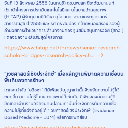
วันที่ 13 สิงหาคม 2558 (นนทบุรี) ดร.นพ.ยศ ตีระวัฒนานนท์
หัวหน้าโครงการประเมินเทคโนโลยีและนโยบายด้านสุขภาพ
(HITAP) ผู้รับทุน เมธีวิจัยอาวุโส สกว. สาขาเศรษฐศาสตร์
สาธารณสุข ปี 2555 และ รศ.ดร.สมปอง คล้ายหนองสรวง รองผู้
อำนวยการฝ่ายวิชาการ สำนักงานกองทุนสนับสนุนการวิจัย (สกว.)
แถลงผลงานหลังสิ้นสุดโครงการเ
https://www.hitap.net/th/news/senior-research-
scholar-bridges-research-policy-ch...
“เวชศาสตร์เชิงประจักษ์” เมื่อหลักฐานพิฆาตความเชื่อบน
พื้นที่ของการรักษา
หากจะกำจัด “อวิชชา” ก็มีเพียงปัญญาเท่านั้นจึงขจัดความไม่รู้ให้
หมดสิ้น ความไม่รู้ในวงการแพทย์ก็เช่นกัน มีเพียงองค์ความรู้ที่
ขัดเกลาผ่านงานวิจัยจนคมปลาบเท่านั้นที่จะจัดการกับความเชื่อ
ความไม่รู้ที่แฝงตัวอยู่ได้ “เวชศาสตร์เชิงประจักษ์” (Evidence
Based Medicine – EBM) หรือการแพทย์แบ
https://www.hitap.net/th/article/evidence-