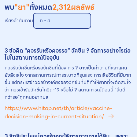
พบ
"ยา"
ทั้งหมด
2,312
ผลลัพธ์
เรียงลำดับตาม
ก - ฮ
3 ข้อคิด “ควรรับหรือควรรอ” วัคซีน ? จัดการอย่างไรต่อ
ไปในสถานการณ์ปัจจุบัน
ควรรับวัคซีนหรือรอวัคซีนที่ต้องการ ? อาจเป็นคำถามที่หลายคน
ยังลังเลใจ จากสถานการณ์การระบาดที่รุนแรง การเสียชีวิตที่มีมาก
ขึ้น แต่กระแสข่าวผลข้างเคียงของวัคซีนที่มีก็ทำให้ยากที่จะตัดสินใจ
ว่า ควรเข้ารับวัคซีนโควิด-19 หรือไม่ ? สถานการณ์ตอนนี้ “ฉีดดี
กว่ารอ”ทุกคนอยากปล
https://www.hitap.net/th/article/vaccine-
decision-making-in-current-situation/
3 สิทธิประโยชน์ควรรู้ของผู้พิการทางการได้ยิน…เพราะ