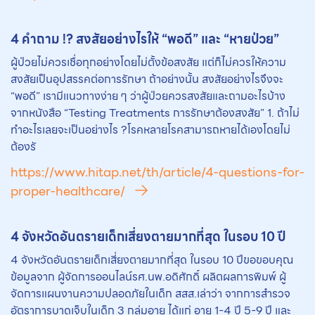
4 คำถาม !? สงสัยอย่างไรให้ “พอดี” และ “หายป่วย”
ผู้ป่วยไม่ควรเชื่อทุกอย่างโดยไม่ตั้งข้อสงสัย แต่ก็ไม่ควรให้ความ
สงสัยเป็นอุปสรรคต่อการรักษา ถ้าอย่างนั้น สงสัยอย่างไรจึงจะ
“พอดี” เรามีแนวทางง่าย ๆ ว่าผู้ป่วยควรสงสัยและถามอะไรบ้าง
จากหนังสือ “Testing Treatments การรักษาต้องสงสัย” 1. ถ้าไม่
ทำอะไรเลยจะเป็นอย่างไร ?โรคหลายโรคสามารถหายได้เองโดยไม่
ต้องรั
https://www.hitap.net/th/article/4-questions-for-
proper-healthcare/
4 จังหวัดอันตรายเด็กเสี่ยงตายมากที่สุด ในรอบ 10 ปี
4 จังหวัดอันตรายเด็กเสี่ยงตายมากที่สุด ในรอบ 10 ปีขอขอบคุณ
ข้อมูลจาก ผู้จัดการออนไลน์รศ.นพ.อดิศักดิ์ ผลิตผลการพิมพ์ ผู้
จัดการแผนงานความปลอดภัยในเด็ก สสส.เล่าว่า จากการสำรวจ
อัตราการบาดเจ็บในเด็ก 3 กลุ่มอายุ ได้แก่ อายุ 1-4 ปี 5-9 ปี และ