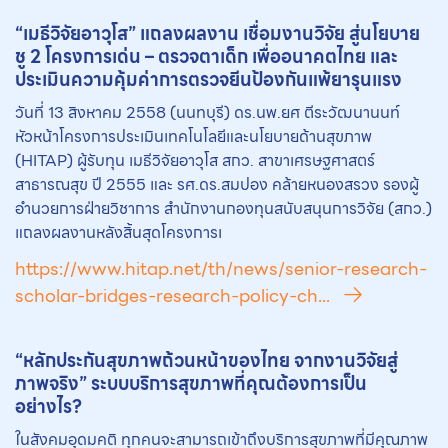
“เมธีวิจัยอาวุโส” แถลงผลงาน เชื่อมงานวิจัย สู่นโยบาย
ชู 2 โครงการเด่น – ตรวจตาเด็ก เพื่ออนาคตไทย และ
ประเมินความคุ้มค่าการตรวจยีนป้องกันแพ้ยารุนแรง
วันที่ 13 สิงหาคม 2558 (นนทบุรี) ดร.นพ.ยศ ตีระวัฒนานนท์
หัวหน้าโครงการประเมินเทคโนโลยีและนโยบายด้านสุขภาพ
(HITAP) ผู้รับทุน เมธีวิจัยอาวุโส สกว. สาขาเศรษฐศาสตร์
สาธารณสุข ปี 2555 และ รศ.ดร.สมปอง คล้ายหนองสรวง รองผู้
อำนวยการฝ่ายวิชาการ สำนักงานกองทุนสนับสนุนการวิจัย (สกว.)
แถลงผลงานหลังสิ้นสุดโครงการเ
https://www.hitap.net/th/news/senior-research-
scholar-bridges-research-policy-ch...
“หลักประกันสุขภาพถ้วนหน้าของไทย จากงานวิจัยสู่
ภาพจริง” ระบบบริการสุขภาพที่คุณต้องการเป็น
อย่างไร?
ในสังคมอุดมคติ ทุกคนจะสามารถเข้าถึงบริการสุขภาพที่มีคุณภาพ