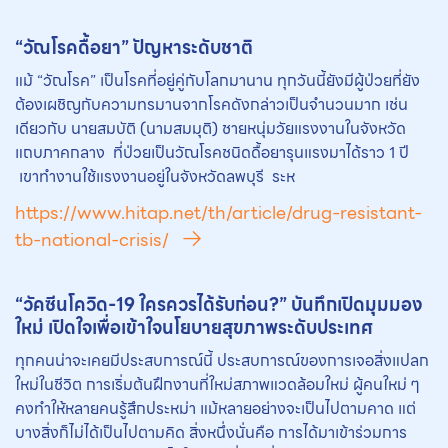
“วัณโรคดื้อยา” ปัญหาระดับชาติ
แม้ “วัณโรค” เป็นโรคที่อยู่คู่กับโลกมานาน ทุกวันนี้ยังมีผู้ป่วยที่ยัง
ต้องเผชิญกับความทรมานจากโรคดังกล่าวเป็นจำนวนมาก เช่น
เดียวกับ นายสมบัติ (นามสมมุติ) ชายหนุ่มวัยแรงงานในจังหวัด
แถบภาคกลาง ที่ป่วยเป็นวัณโรคชนิดดื้อยารุนแรงมาได้ราว 1 ปี
เขาทำงานใช้แรงงานอยู่ในจังหวัดลพบุรี ระห
https://www.hitap.net/th/article/drug-resistant-
tb-national-crisis/
“วัคซีนโควิด-19 ใครควรได้รับก่อน?” บันทึกเปิดมุมมอง
ใหม่ เปิดใจเพื่อเข้าใจนโยบายสุขภาพระดับประเทศ
ทุกคนน่าจะเคยมีประสบการณ์นี้ ประสบการณ์ของการเจอสิ่งแปลก
ใหม่ในชีวิต การเริ่มต้นฝึกงานที่ใหม่สภาพแวดล้อมใหม่ ผู้คนใหม่ ๆ
คงทำให้หลายคนรู้สึกประหม่า แม้หลายอย่างจะเป็นไปตามคาด แต่
บางสิ่งก็ไม่ได้เป็นไปตามคิด สิ่งหนึ่งนั่นคือ การได้มาเข้าร่วมการ