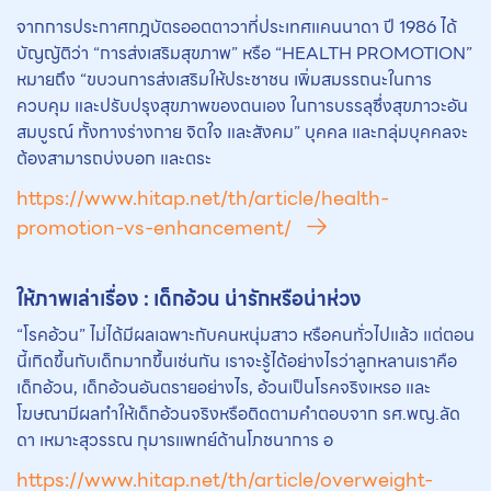
จากการประกาศกฎบัตรออตตาวาที่ประเทศแคนนาดา ปี 1986 ได้
บัญญัติว่า “การส่งเสริมสุขภาพ” หรือ “HEALTH PROMOTION”
หมายถึง “ขบวนการส่งเสริมให้ประชาชน เพิ่มสมรรถนะในการ
ควบคุม และปรับปรุงสุขภาพของตนเอง ในการบรรลุซึ่งสุขภาวะอัน
สมบูรณ์ ทั้งทางร่างกาย จิตใจ และสังคม” บุคคล และกลุ่มบุคคลจะ
ต้องสามารถบ่งบอก และตระ
https://www.hitap.net/th/article/health-
promotion-vs-enhancement/
ให้ภาพเล่าเรื่อง : เด็กอ้วน น่ารักหรือน่าห่วง
“โรคอ้วน” ไม่ได้มีผลเฉพาะกับคนหนุ่มสาว หรือคนทั่วไปแล้ว แต่ตอน
นี้เกิดขึ้นกับเด็กมากขึ้นเช่นกัน เราจะรู้ได้อย่างไรว่าลูกหลานเราคือ
เด็กอ้วน, เด็กอ้วนอันตรายอย่างไร, อ้วนเป็นโรคจริงเหรอ และ
โฆษณามีผลทำให้เด็กอ้วนจริงหรือติดตามคำตอบจาก รศ.พญ.ลัด
ดา เหมาะสุวรรณ กุมารแพทย์ด้านโภชนาการ อ
https://www.hitap.net/th/article/overweight-