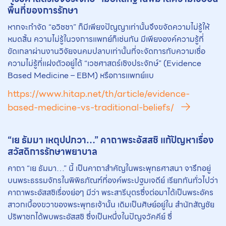
พื้นที่ของการรักษา
หากจะกำจัด “อวิชชา” ก็มีเพียงปัญญาเท่านั้นจึงขจัดความไม่รู้ให้
หมดสิ้น ความไม่รู้ในวงการแพทย์ก็เช่นกัน มีเพียงองค์ความรู้ที่
ขัดเกลาผ่านงานวิจัยจนคมปลาบเท่านั้นที่จะจัดการกับความเชื่อ
ความไม่รู้ที่แฝงตัวอยู่ได้ “เวชศาสตร์เชิงประจักษ์” (Evidence
Based Medicine – EBM) หรือการแพทย์แบ
https://www.hitap.net/th/article/evidence-
based-medicine-vs-traditional-beliefs/
“เย ธัมมา เหตุปปภวา…” คาถาพระอัสสชิ แก้ปัญหาเรื่อง
สวัสดิการรักษาพยาบาล
คาถา “เย ธัมมา…” นี้ เป็นคาถาสำคัญในพระพุทธศาสนา จารึกอยู่
บนพระธรรมจักรในพิพิธภัณฑ์ที่องค์พระปฐมเจดีย์ เรียกกันทั่วไปว่า
คาถาพระอัสสชิเรื่องย่อๆ มีว่า พระสารีบุตรซึ่งต่อมาได้เป็นพระอัคร
สาวกเบื้องขวาของพระพุทธเจ้านั้น เดิมเป็นศิษย์อยู่ใน สำนักสัญชัย
ปริพาชกได้พบพระอัสสชิ ซึ่งเป็นหนึ่งในปัญจวัคคีย์ ซึ่