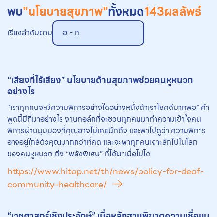
พบ
"นโยบายสุขภาพ"
ทั้งหมด
143
ผลลัพธ์
เรียงลำดับตาม
ฮ - ก
“เสียงที่ไร้เสียง” นโยบายด้านสุขภาพช่วยคนหูหนวก
อย่างไร
“เราทุกคนจะมีความพิการอย่างใดอย่างหนึ่งถ้าเราโชคดีมากพอ” คำ
พูดนี้มีที่มาอย่างไร งานทอล์กที่จะชวนทุกคนมาทำความเข้าใจคน
พิการผ่านมุมมองที่คุณอาจไม่เคยนึกถึง และพาไปดูว่า ความพิการ
อาจอยู่ใกล้ตัวคุณมากกว่าที่คิด และจะพาทุกคนเจาะลึกไปในโลก
ของคนหูหนวก ถึง “พลังพิเศษ” ที่ได้มาเมื่อไม่ได
https://www.hitap.net/th/news/policy-for-deaf-
community-healthcare/
“เวชศาสตร์เชิงประจักษ์” เมื่อหลักฐานพิฆาตความเชื่อบน