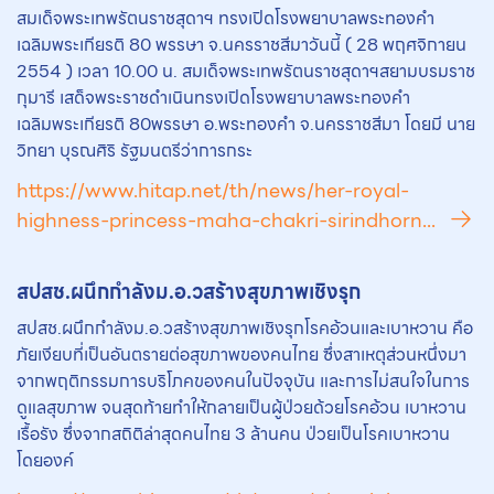
สมเด็จพระเทพรัตนราชสุดาฯ ทรงเปิดโรงพยาบาลพระทองคำ
เฉลิมพระเกียรติ 80 พรรษา จ.นครราชสีมาวันนี้ ( 28 พฤศจิกายน
2554 ) เวลา 10.00 น. สมเด็จพระเทพรัตนราชสุดาฯสยามบรมราช
กุมารี เสด็จพระราชดำเนินทรงเปิดโรงพยาบาลพระทองคำ
เฉลิมพระเกียรติ 80พรรษา อ.พระทองคำ จ.นครราชสีมา โดยมี นาย
วิทยา บุรณศิริ รัฐมนตรีว่าการกระ
https://www.hitap.net/th/news/her-royal-
highness-princess-maha-chakri-sirindhorn...
สปสช.ผนึกกำลังม.อ.วสร้างสุขภาพเชิงรุก
สปสช.ผนึกกำลังม.อ.วสร้างสุขภาพเชิงรุกโรคอ้วนและเบาหวาน คือ
ภัยเงียบที่เป็นอันตรายต่อสุขภาพของคนไทย ซึ่งสาเหตุส่วนหนึ่งมา
จากพฤติกรรมการบริโภคของคนในปัจจุบัน และการไม่สนใจในการ
ดูแลสุขภาพ จนสุดท้ายทำให้กลายเป็นผู้ป่วยด้วยโรคอ้วน เบาหวาน
เรื้อรัง ซึ่งจากสถิติล่าสุดคนไทย 3 ล้านคน ป่วยเป็นโรคเบาหวาน
โดยองค์