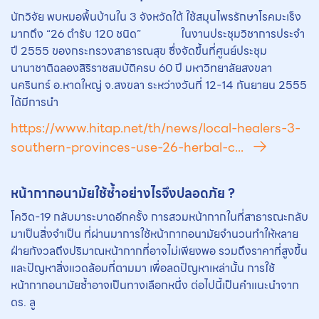
นักวิจัย พบหมอพื้นบ้านใน 3 จังหวัดใต้ ใช้สมุนไพรรักษาโรคมะเร็ง
มากถึง “26 ตำรับ 120 ชนิด” ในงานประชุมวิชาการประจำ
ปี 2555 ของกระทรวงสาธารณสุข ซึ่งจัดขึ้นที่ศูนย์ประชุม
นานาชาติฉลองสิริราชสมบัติครบ 60 ปี มหาวิทยาลัยสงขลา
นครินทร์ อ.หาดใหญ่ จ.สงขลา ระหว่างวันที่ 12-14 กันยายน 2555
ได้มีการนำ
https://www.hitap.net/th/news/local-healers-3-
southern-provinces-use-26-herbal-c...
หน้ากากอนามัยใช้ซ้ำอย่างไรจึงปลอดภัย ?
โควิด-19 กลับมาระบาดอีกครั้ง การสวมหน้ากากในที่สาธารณะกลับ
มาเป็นสิ่งจำเป็น ที่ผ่านมาการใช้หน้ากากอนามัยจำนวนทำให้หลาย
ฝ่ายกังวลถึงปริมาณหน้ากากที่อาจไม่เพียงพอ รวมถึงราคาที่สูงขึ้น
และปัญหาสิ่งแวดล้อมที่ตามมา เพื่อลดปัญหาเหล่านั้น การใช้
หน้ากากอนามัยซ้ำอาจเป็นทางเลือกหนึ่ง ต่อไปนี้เป็นคำแนะนำจาก
ดร. ลู