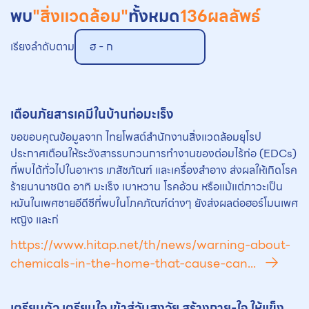
พบ
"สิ่งแวดล้อม"
ทั้งหมด
136
ผลลัพธ์
เรียงลำดับตาม
ฮ - ก
เตือนภัยสารเคมีในบ้านก่อมะเร็ง
ขอขอบคุณข้อมูลจาก ไทยโพสต์สำนักงานสิ่งแวดล้อมยุโรป
ประกาศเตือนให้ระวังสารรบกวนการทำงานของต่อมไร้ท่อ (EDCs)
ที่พบได้ทั่วไปในอาหาร เภสัชภัณฑ์ และเครื่องสำอาง ส่งผลให้เกิดโรค
ร้ายนานาชนิด อาทิ มะเร็ง เบาหวาน โรคอ้วน หรือแม้แต่ภาวะเป็น
หมันในเพศชายอีดีซีที่พบในโภคภัณฑ์ต่างๆ ยังส่งผลต่อฮอร์โมนเพศ
หญิง และก่
https://www.hitap.net/th/news/warning-about-
chemicals-in-the-home-that-cause-can...
เตรียมตัว เตรียมใจ เข้าสู่วันสูงวัย สร้างกาย-ใจ ให้แข็ง