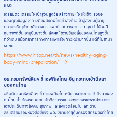
แรง
เตรียมตัว เตรียมใจ เข้าสู่วันสูงวัย สร้างกาย-ใจ ให้แข็งแรงขอ
ขอบคุณข้อมูลจาก มติชนสังคมไทยกำลังก้าวเข้าสู่สังคมผู้อายุ
ความเจริญก้าวหน้าทางการแพทย์และการสาธารณสุข ทำให้คนมี
สุขภาพดีขึ้น อายุยืนยาวขึ้น ส่งผลให้อายุขัยเฉลี่ยของคนไทยสูงขึ้น
กว่าเดิม แม้วิทยาการทางการแพทย์จะก้าวหน้ามากขึ้น แต่ก็ไม่สามา
รถหย
https://www.hitap.net/th/news/healthy-aging-
body-mind-preparation/
อธ.กรมทรัพย์สินฯ ชี้ เอฟทีเอไทย-อียู กระทบเข้าถึงยา
ของคนไทย
อธิบดีกรมทรัพย์สินฯ ชี้ ทำเอฟทีเอไทย-อียู กระทบการเข้าถึงยาของ
คนไทย ย้ำ ต้องรอบคอบ นักวิชาการแนะควรเจรจาเฉพาะส่วน อย่า
เอาประเด็นทางสังคม สุขภาพ และสิ่งแวดล้อมไปแลก ด้าน
สธ.เตรียมร่อนหนังสือชี้แจง พณ.ขยายอายุคุ้มครองสิทธิบัตรทำไทย