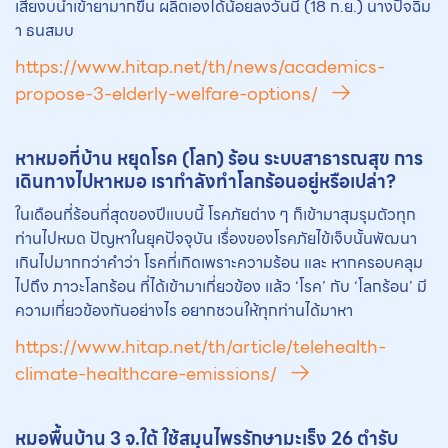
เสียงบนำเข้ายามากขึ้น ผลิตเองได้น้อยลงวันนี้ (18 ก.ย.) นางปัจฉิม
า ธนสมบ
https://www.hitap.net/th/news/academics-
propose-3-elderly-welfare-options/
หาหมอที่บ้าน หยุดโรค (โลก) ร้อน ระบบสาธารณสุข การ
เดินทางไปหาหมอ เรากำลังทำโลกร้อนอยู่หรือเปล่า?
ในเดือนที่ร้อนที่สุดของปีแบบนี้ โรคภัยต่าง ๆ ก็เข้ามาสุมรุมตัวทุก
ท่านไปหมด ปัญหาในยุคปัจจุบัน เรื่องของโรคภัยไข้เจ็บนั้นพัฒนา
เกินไปมากกว่าคำว่า โรคที่เกิดเพราะความร้อน และ หากครอบคลุม
ไปถึง ภาวะโลกร้อน ที่ได้เข้ามาเกี่ยวข้อง แล้ว ‘โรค’ กับ ‘โลกร้อน’ มี
ความเกี่ยวข้องกันอย่างไร อยากชวนให้ทุกท่านได้มาหา
https://www.hitap.net/th/article/telehealth-
climate-healthcare-emissions/
หมอพื้นบ้าน 3 จ.ใต้ ใช้สมุนไพรรักษามะเร็ง 26 ตำรับ