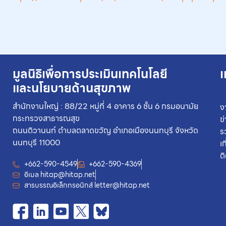
มูลนิธิเพื่อการประเมินเทคโนโลยี
เ
และนโยบายด้านสุขภาพ
สำนักงานใหญ่ : 88/22 หมู่ที่ 4 อาคาร 6 ชั้น 6 กรมอนามัย
ง
กระทรวงสาธารณสุข
ข
ถนนติวานนท์ ตำบลตลาดขวัญ อำเภอเมืองนนทบุรี จังหวัด
ร
นนทบุรี 11000
เ
ต
+662-590-4549
+662-590-4369
อีเมล
hitap@hitap.net
สารบรรณอิเล็กทรอนิกส์
letter@hitap.net