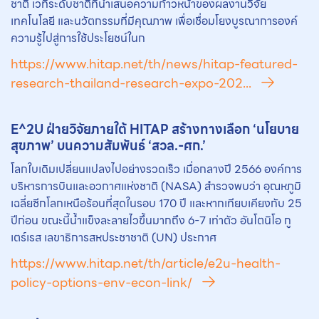
ชาติ เวทีระดับชาติที่นำเสนอความก้าวหน้าของผลงานวิจัย
เทคโนโลยี และนวัตกรรมที่มีคุณภาพ เพื่อเชื่อมโยงบูรณาการองค์
ความรู้ไปสู่การใช้ประโยชน์ในก
https://www.hitap.net/th/news/hitap-featured-
research-thailand-research-expo-202...
E^2U ฝ่ายวิจัยภายใต้ HITAP สร้างทางเลือก ‘นโยบาย
สุขภาพ’ บนความสัมพันธ์ ‘สวล.-ศก.’
โลกใบเดิมเปลี่ยนแปลงไปอย่างรวดเร็ว เมื่อกลางปี 2566 องค์การ
บริหารการบินและอวกาศแห่งชาติ (NASA) สำรวจพบว่า อุณหภูมิ
เฉลี่ยซีกโลกเหนือร้อนที่สุดในรอบ 170 ปี และหากเทียบเคียงกับ 25
ปีก่อน ขณะนี้น้ำแข็งละลายไวขึ้นมากถึง 6-7 เท่าตัว อันโตนิโอ กู
เตร์เรส เลขาธิการสหประชาชาติ (UN) ประกาศ
https://www.hitap.net/th/article/e2u-health-
policy-options-env-econ-link/