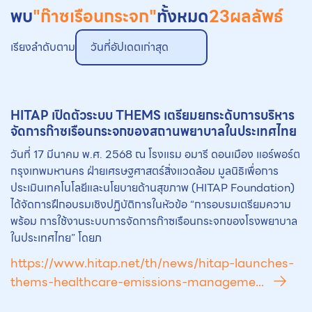
พบ
"ก๊าซเรือนกระจก"
ทั้งหมด
23
ผลลัพธ์
เรียงลำดับตาม
วันที่อัปเดตเก่าสุด
HITAP เปิดตัวระบบ THEMS เตรียมยกระดับการบริหาร
จัดการ
ก๊าซเรือนกระจก
ของสถานพยาบาลในประเทศไทย
วันที่ 17 มีนาคม พ.ศ. 2568 ณ โรงแรม อมารี ดอนเมือง แอร์พอร์ต
กรุงเทพมหานคร ฝ่ายเศรษฐศาสตร์สิ่งแวดล้อม มูลนิธิเพื่อการ
ประเมินเทคโนโลยีและนโยบายด้านสุขภาพ (HITAP Foundation)
ได้จัดการฝึกอบรมเชิงปฏิบัติการในหัวข้อ “การอบรมเตรียมความ
พร้อม การใช้งานระบบการจัดการก๊าซเรือนกระจกของโรงพยาบาล
ในประเทศไทย” โดยภ
https://www.hitap.net/th/news/hitap-launches-
thems-healthcare-emissions-manageme...