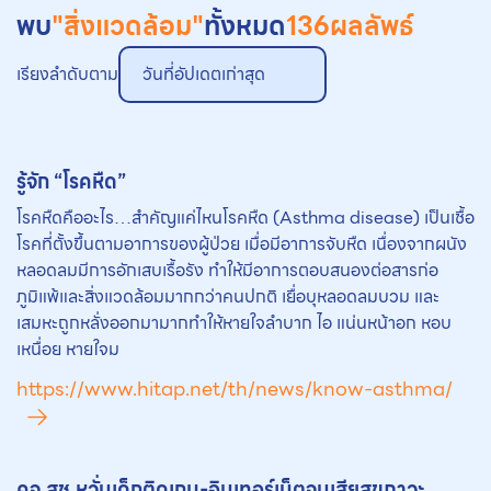
พบ
"สิ่งแวดล้อม"
ทั้งหมด
136
ผลลัพธ์
เรียงลำดับตาม
วันที่อัปเดตเก่าสุด
รู้จัก “โรคหืด”
โรคหืดคืออะไร…สำคัญแค่ไหนโรคหืด (Asthma disease) เป็นเชื้อ
โรคที่ตั้งขึ้นตามอาการของผู้ป่วย เมื่อมีอาการจับหืด เนื่องจากผนัง
หลอดลมมีการอักเสบเรื้อรัง ทำให้มีอาการตอบสนองต่อสารก่อ
ภูมิแพ้และสิ่งแวดล้อมมากกว่าคนปกติ เยื่อบุหลอดลมบวม และ
เสมหะถูกหลั่งออกมามากทำให้หายใจลำบาก ไอ แน่นหน้าอก หอบ
เหนื่อย หายใจม
https://www.hitap.net/th/news/know-asthma/
คจ.สช.หวั่นเด็กติดเกม-อินเทอร์เน็ตจนเสียสุขภาวะ