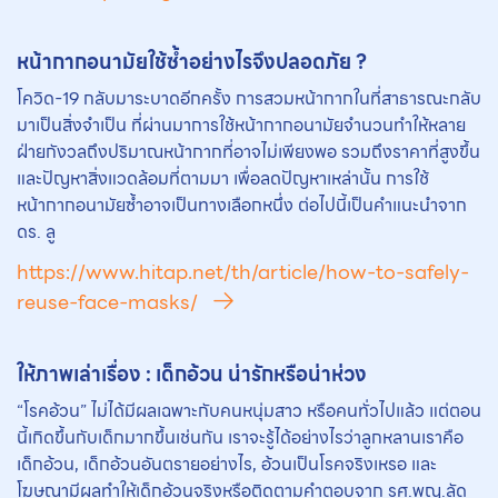
หน้ากากอนามัยใช้ซ้ำอย่างไรจึงปลอดภัย ?
โควิด-19 กลับมาระบาดอีกครั้ง การสวมหน้ากากในที่สาธารณะกลับ
มาเป็นสิ่งจำเป็น ที่ผ่านมาการใช้หน้ากากอนามัยจำนวนทำให้หลาย
ฝ่ายกังวลถึงปริมาณหน้ากากที่อาจไม่เพียงพอ รวมถึงราคาที่สูงขึ้น
และปัญหาสิ่งแวดล้อมที่ตามมา เพื่อลดปัญหาเหล่านั้น การใช้
หน้ากากอนามัยซ้ำอาจเป็นทางเลือกหนึ่ง ต่อไปนี้เป็นคำแนะนำจาก
ดร. ลู
https://www.hitap.net/th/article/how-to-safely-
reuse-face-masks/
ให้ภาพเล่าเรื่อง : เด็กอ้วน น่ารักหรือน่าห่วง
“โรคอ้วน” ไม่ได้มีผลเฉพาะกับคนหนุ่มสาว หรือคนทั่วไปแล้ว แต่ตอน
นี้เกิดขึ้นกับเด็กมากขึ้นเช่นกัน เราจะรู้ได้อย่างไรว่าลูกหลานเราคือ
เด็กอ้วน, เด็กอ้วนอันตรายอย่างไร, อ้วนเป็นโรคจริงเหรอ และ
โฆษณามีผลทำให้เด็กอ้วนจริงหรือติดตามคำตอบจาก รศ.พญ.ลัด