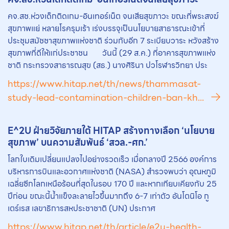
คจ.สช.ห่วงเด็กติดเกม-อินเทอร์เน็ต จนเสียสุขภาวะ ขณะที่พระสงฆ์
สุขภาพแย่ หลายโรครุมเร้า เร่งบรรจุเป็นนโยบายสาธารณะเข้าที่
ประชุมสมัชชาสุขภาพแห่งชาติ ร่วมกับอีก 7 ระเบียบวาระ หวังสร้าง
สุขภาพที่ดีให้แก่ประชาชน วันนี้ (29 ส.ค.) ที่อาคารสุขภาพแห่ง
ชาติ กระทรวงสาธารณสุข (สธ.) นางศิรินา ปวโรฬารวิทยา ประ
https://www.hitap.net/th/news/thammasat-
study-lead-contamination-children-ban-kh...
E^2U ฝ่ายวิจัยภายใต้ HITAP สร้างทางเลือก ‘นโยบาย
สุขภาพ’ บนความสัมพันธ์ ‘สวล.-ศก.’
โลกใบเดิมเปลี่ยนแปลงไปอย่างรวดเร็ว เมื่อกลางปี 2566 องค์การ
บริหารการบินและอวกาศแห่งชาติ (NASA) สำรวจพบว่า อุณหภูมิ
เฉลี่ยซีกโลกเหนือร้อนที่สุดในรอบ 170 ปี และหากเทียบเคียงกับ 25
ปีก่อน ขณะนี้น้ำแข็งละลายไวขึ้นมากถึง 6-7 เท่าตัว อันโตนิโอ กู
เตร์เรส เลขาธิการสหประชาชาติ (UN) ประกาศ
https://www.hitap.net/th/article/e2u-health-