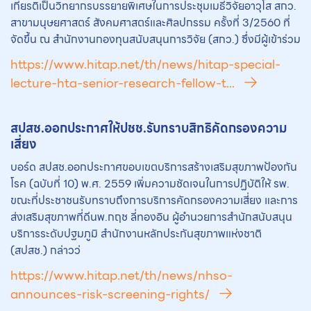
เกียรติเป็นวิทยากรบรรยายพิเศษในการประชุมเมธีวิจัยอาวุโส สกว.
สาขามนุษยศาสตร์ สังคมศาสตร์และศิลปกรรม ครั้งที่ 3/2560 ที่
จัดขึ้น ณ สำนักงานกองทุนสนับสนุนการวิจัย (สกว.) ซึ่งมีผู้เข้าร่วม
https://www.hitap.net/th/news/hitap-special-
lecture-hta-senior-research-fellow-t...
สปสช.ออกประกาศให้ปชช.รับทราบสิทธิคัดกรองความ
เสี่ยง
บอร์ด สปสช.ออกประกาศขอบเขตบริการสร้างเสริมสุขภาพป้องกัน
โรค (ฉบับที่ 10) พ.ศ. 2559 เพิ่มความชัดเจนในการปฏิบัติให้ รพ.
ขณะที่ประชาชนรับทราบถึงการบริการคัดกรองความเสี่ยง และการ
ส่งเสริมสุขภาพที่ดีนพ.กฤช ลี่ทองอิน ผู้อำนวยการสำนักสนับสนุน
บริการระดับปฐมภูมิ สำนักงานหลักประกันสุขภาพแห่งชาติ
(สปสช.) กล่าวว่
https://www.hitap.net/th/news/nhso-
announces-risk-screening-rights/