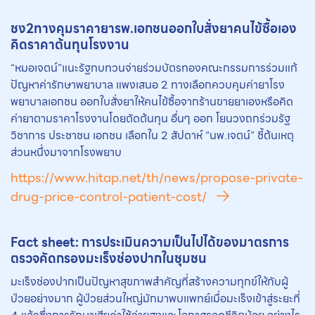
ชง2ทางคุมราคายารพ.เอกชนออกใบสั่งยาคนไข้ซื้อเอง
คิดราคาต้นทุนโรงงาน
“หมอเจตน์”แนะรัฐทบทวนจ่ายร่วมบัตรทองคณะกรรมการร่วมแก้
ปัญหาค่ารักษาพยาบาล แพงเสนอ 2 ทางเลือกควบคุมค่ายาโรง
พยาบาลเอกชน ออกใบสั่งยาให้คนไข้ซื้อจากร้านขายยาเองหรือคิด
ค่ายาตามราคาโรงงานโดยตัดต้นทุน อื่นๆ ออก โยนวงถกร่วมรัฐ
วิชาการ ประชาชน เอกชน เลือกใน 2 สัปดาห์ “นพ.เจตน์” ชี้ต้นเหตุ
ส่วนหนึ่งมาจากโรงพยาบ
https://www.hitap.net/th/news/propose-private-
drug-price-control-patient-cost/
Fact sheet: การประเมินความเป็นไปได้ของมาตรการ
ตรวจคัดกรองมะเร็งช่องปากในชุมชน
มะเร็งช่องปากเป็นปัญหาสุขภาพสำคัญที่สร้างความทุกข์ให้กับผู้
ป่วยอย่างมาก ผู้ป่วยส่วนใหญ่มักมาพบแพทย์เมื่อมะเร็งเข้าสู่ระยะที่