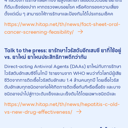
4 แล้วซึ่งการรักษาเสียค่าใช้จ่ายสูงและโอกาสรอดชีวิตน้อย อย่างไร
ก็ดีมะเร็งช่องปาก หากตรวจพบรอยโรค หรือคัดกรองความเสี่ยง
ตั้งแต่เนิ่น ๆ สามารถให้การรักษาและป้องกันได้โปรแกรมเช็คค
https://www.hitap.net/th/news/fact-sheet-oral-
cancer-screening-feasibility/
Talk to the press: ยารักษาไวรัสตับอีกเสบซี ยาที่ใช้อยู่
vs. ยาใหม่ ยาไหนประสิทธิภาพดีกว่ากัน
Direct-acting Antiviral Agents (DAAs) ยาใหม่กับการรักษา
ไวรัสตับอักเสบซีจีโนไทป์ 1รายงานจาก WHO พบว่าทั่วโลกมีผู้เสีย
ชีวิตจากการติดเชื้อไวรัสตับอักเสบ 1.4 ล้านคนทุกปี โดยเชื้อไวรัส
ตับอักเสบทุกชนิดอาจก่อให้เกิดการติดเชื้อทันทีหรือเรื้อรัง และบาง
ชนิดอาจนำไปสู่ภาวะตับแข็งและมะเร็งตับได้โดยเฉพาะชนิดบีและ
https://www.hitap.net/th/news/hepatitis-c-old-
vs-new-drug-effectiveness/