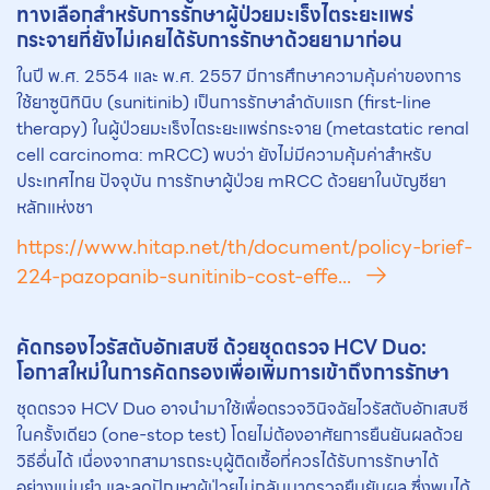
ทางเลือกสำหรับการรักษาผู้ป่วยมะเร็งไตระยะแพร่
กระจายที่ยังไม่เคยได้รับการรักษาด้วย
ยา
มาก่อน
ในปี พ.ศ. 2554 และ พ.ศ. 2557 มีการศึกษาความคุ้มค่าของการ
ใช้ยาซูนิทินิบ (sunitinib) เป็นการรักษาลำดับแรก (first-line
therapy) ในผู้ป่วยมะเร็งไตระยะแพร่กระจาย (metastatic renal
cell carcinoma: mRCC) พบว่า ยังไม่มีความคุ้มค่าสำหรับ
ประเทศไทย ปัจจุบัน การรักษาผู้ป่วย mRCC ด้วยยาในบัญชียา
หลักแห่งชา
https://www.hitap.net/th/document/policy-brief-
224-pazopanib-sunitinib-cost-effe...
คัดกรองไวรัสตับอักเสบซี ด้วยชุดตรวจ HCV Duo:
โอกาสใหม่ในการคัดกรองเพื่อเพิ่มการเข้าถึงการรักษา
ชุดตรวจ HCV Duo อาจนำมาใช้เพื่อตรวจวินิจฉัยไวรัสตับอักเสบซี
ในครั้งเดียว (one-stop test) โดยไม่ต้องอาศัยการยืนยันผลด้วย
วิธีอื่นได้ เนื่องจากสามารถระบุผู้ติดเชื้อที่ควรได้รับการรักษาได้
อย่างแม่นยำ และลดปัญหาผู้ป่วยไม่กลับมาตรวจยืนยันผล ซึ่งพบได้