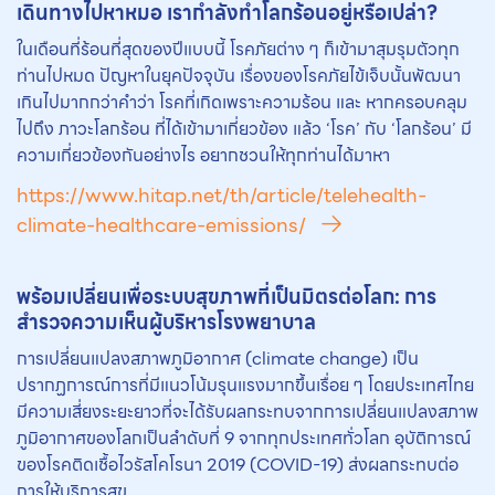
เดินทางไปหาหมอ เรากำลังทำโลกร้อนอยู่หรือเปล่า?
ในเดือนที่ร้อนที่สุดของปีแบบนี้ โรคภัยต่าง ๆ ก็เข้ามาสุมรุมตัวทุก
ท่านไปหมด ปัญหาในยุคปัจจุบัน เรื่องของโรคภัยไข้เจ็บนั้นพัฒนา
เกินไปมากกว่าคำว่า โรคที่เกิดเพราะความร้อน และ หากครอบคลุม
ไปถึง ภาวะโลกร้อน ที่ได้เข้ามาเกี่ยวข้อง แล้ว ‘โรค’ กับ ‘โลกร้อน’ มี
ความเกี่ยวข้องกันอย่างไร อยากชวนให้ทุกท่านได้มาหา
https://www.hitap.net/th/article/telehealth-
climate-healthcare-emissions/
พร้อมเปลี่ยนเพื่อระบบสุขภาพที่เป็นมิตรต่อโลก: การ
สำรวจความเห็นผู้บริหารโรงพยาบาล
การเปลี่ยนแปลงสภาพภูมิอากาศ (climate change) เป็น
ปรากฏการณ์การที่มีแนวโน้มรุนแรงมากขึ้นเรื่อย ๆ โดยประเทศไทย
มีความเสี่ยงระยะยาวที่จะได้รับผลกระทบจากการเปลี่ยนแปลงสภาพ
ภูมิอากาศของโลกเป็นลำดับที่ 9 จากทุกประเทศทั่วโลก อุบัติการณ์
ของโรคติดเชื้อไวรัสโคโรนา 2019 (COVID-19) ส่งผลกระทบต่อ
การให้บริการสุข