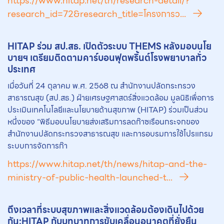
https://www.hitap.net/th/research-detail/?
research_id=72&research_title=โครงการว...
HITAP ร่วม สป.สธ. เปิดตัวระบบ THEMS หลังมอบนโย
บายฯ เตรียมติดตามคาร์บอนฟุตพริ้นต์โรงพยาบาลทั่ว
ประเทศ
เมื่อวันที่ 24 ตุลาคม พ.ศ. 2568 ณ สำนักงานปลัดกระทรวง
สาธารณสุข (สป.สธ.) ฝ่ายเศรษฐศาสตร์สิ่งแวดล้อม มูลนิธิเพื่อการ
ประเมินเทคโนโลยีและนโยบายด้านสุขภาพ (HITAP) ร่วมเป็นส่วน
หนึ่งของ “พิธีมอบนโยบายส่งเสริมการลดก๊าซเรือนกระจกของ
สำนักงานปลัดกระทรวงสาธารณสุข และการอบรมการใช้โปรแกรม
ระบบการจัดการก๊า
https://www.hitap.net/th/news/hitap-and-the-
ministry-of-public-health-launched-t...
ถึงเวลาที่ระบบสุขภาพและสิ่งแวดล้อมต้องเดินไปด้วย
กัน:HITAP กับบทบาทการขับเคลื่อนอนาคตที่ยั่งยืน