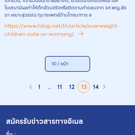
เด็กอ้วน, เด็กอ้วนอันตรายอย่างไร, อ้วนเป็นโรคจริงเหรอ และ
โฆษณามีผลทำให้เด็กอ้วนจริงหรือติดตามคำตอบจาก รศ.พญ.ลัด
ดา เหมาะสุวรรณ กุมารแพทย์ด้านโภชนาการ อ
https://www.hitap.net/th/article/overweight-
children-cute-or-worrying/
10 /
หน้า
1
...
11
12
13
14
สมัครรับข่าวสารทางอีเมล
ชื่อ
*