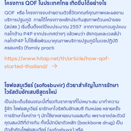
โครงการ QOF ในประเทศไทย เกิดขึ้นได้อย่างไร
QOF หรือ โครงการงบจ่ายตามตัวชี้วัดเกณฑ์คุณภาพและผลงาน
บริการปฐมภูมิ ภายใต้โครงการหลักประกันสุขภาพถ้วนหน้าของ
(สปสช.) เริ่มขึ้นตั้งแต่ปีงบประมาณ 2557 จากการทบทวนรูปแบบ
กลไกด้าน P4P จากประเทศต่างๆ แล้วพบว่า อังกฤษและเวลส์นำ
กลไกP4P ไปใช้เพื่อพัฒนาคุณภาพบริการปฐมภูมิในเวชปฏิบัติ
ครอบครัว (family practi
https://www.hitap.net/th/article/how-qof-
started-thailand/
โซฟอสบูเวียร์ (sofosbuvir) ตัวยาสำคัญในการรักษา
ไวรัสตับอักเสบซีสูตรใหม่
เป็นประเด็นร้อนขณะนี้เกี่ยวกับราคายาที่ไม่เหมาะสม มาทำความ
รู้จัก โซฟอสบูเวียร์ ยารักษาไวรัสตับอักเสบซี กันหน่อย หลายครั้ง
การรักษาโรคต่าง ๆ มักใช้ยาหลายขนานผสมกัน เพราะยาแต่ละตัวมี
คุณสมบัติที่ต่างกัน ทั้งนี้มักมียาตัวหลัก (backbone drug) เป็น
ตัวสำคัญโซฟอสบูเวียร์ (sofosbuvir) หรือ