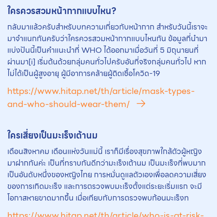
ใครควรสวมหน้ากากแบบไหน?
กลับมาแล้วครับสำหรับบทความเกี่ยวกับหน้ากาก สำหรับวันนี้เราจะ
มาจำแนกกันครับว่าใครควรสวมหน้ากากแบบไหนกัน ข้อมูลที่นำมา
แบ่งปันนี้เป็นคำแนะนำที่ WHO ได้ออกมาเมื่อวันที่ 5 มิถุนายนที่
ผ่านมา[i] เริ่มต้นด้วยกลุ่มคนทั่วไปครับอันที่จริงกลุ่มคนทั่วไป หาก
ไม่ได้เป็นผู้สูงอายุ ผู้มีอาการคล้ายผู้ติดเชื้อโควิด-19
https://www.hitap.net/th/article/mask-types-
and-who-should-wear-them/
ใครเสี่ยงเป็นมะเร็งเต้านม
เดือนสิงหาคม เดือนแห่งวันแม่นี้ เราก็มีเรื่องสุขภาพใกล้ตัวผู้หญิง
มาฝากกันค่ะ เป็นที่ทราบกันดีกว่ามะเร็งเต้านม เป็นมะเร็งที่พบมาก
เป็นอันดับหนึ่งของหญิงไทย การหมั่นดูแลตัวเองเพื่อลดความเสี่ยง
ของการเกิดมะเร็ง และการตรวจพบมะเร็งตั้งแต่ระยะเริ่มแรก จะมี
โอกาสหายขาดมากขึ้น เมื่อเทียบกับการตรวจพบก้อนมะเร็งท
https://www.hitap.net/th/article/who-is-at-risk-