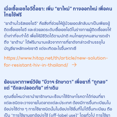
เมื่อเชื้อเอชไอวีดื้อยา: เพิ่ม “ยาใหม่” ทางออกใหม่ เพื่อคน
ไทยใช้ฟรี
“ยาต้านไวรัสเอชไอวี” คือสิ่งที่ช่วยให้ผู้ป่วยเอดส์กลับมาเป็นเพียงผู้
ติดเชื้อเอชไอวี และช่วยลดระดับเชื้อเอชไอวีในร่างกายผู้ติดเชื้อลงให้
ต่ำเท่าที่จะทำได้ เพื่อให้มีชีวิตได้ตามปกติ คนไทยทุกคนสามารถเข้า
ถึง “ยาต้าน” ได้ฟรีมานานแล้วจากการที่ยาดังกล่าวเข้าบรรจุใน
บัญชียาหลักแห่งชาติ แต่จะเกิดอะไรขึ้นหากเชื
https://www.hitap.net/th/article/new-solution-
for-resistant-hiv-in-thailand/
ย้อนมหากาพย์วิจัย “บีวาฯ รักษาตา” เพื่อยาที่ “ถูกลง”
แต่ “ดีและปลอดภัย” เท่าเดิม
คุณเชื่อไหมว่าเรานำยารักษามะเร็งมาใช้รักษาโรคตาได้ก่อนที่ยา
แต่ละชนิดจะวางขายในตลาดแต่ละประเทศ ต้องมีการขึ้นทะเบียนใน
ข้อบ่งใช้ต่าง ๆ การใช้ยาชนิดนั้นในข้อบ่งใช้อื่นที่ไม่ได้ขึ้นทะเบียน ถือ
เป็น “การใช้ยานอกข้อบ่งใช้ (off-label use)” โดยทั่วไป การใช้ยา