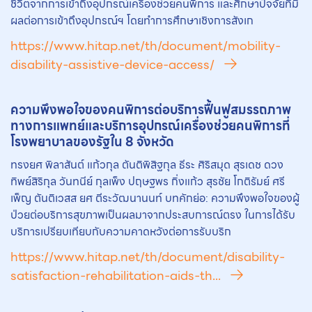
ชีวิตจากการเข้าถึงอุปกรณ์เครื่องช่วยคนพิการ และศึกษาปัจจัยที่มี
ผลต่อการเข้าถึงอุปกรณ์ฯ โดยทำการศึกษาเชิงการสังเก
https://www.hitap.net/th/document/mobility-
disability-assistive-device-access/
ความพึงพอใจของคนพิการต่อบริการฟื้นฟูสมรรถภาพ
ทางการแพทย์และบริการอุปกรณ์เครื่องช่วยคนพิการที่
โรงพยาบาลของรัฐใน 8 จังหวัด
ทรงยศ พิลาสันต์ แก้วกุล ตันติพิสิฐกุล ธีระ ศิริสมุด สุรเดช ดวง
ทิพย์สิริกุล วันทนีย์ กุลเพ็ง ปฤษฐพร กิ่งแก้ว สุรชัย โกติรัมย์ ศรี
เพ็ญ ตันติเวสส ยศ ตีระวัฒนานนท์ บทคักย่อ: ความพึงพอใจของผู้
ป่วยต่อบริการสุขภาพเป็นผลมาจากประสบการณ์ตรง ในการได้รับ
บริการเปรียบเทียบกับความคาดหวังต่อการรับบริก
https://www.hitap.net/th/document/disability-
satisfaction-rehabilitation-aids-th...