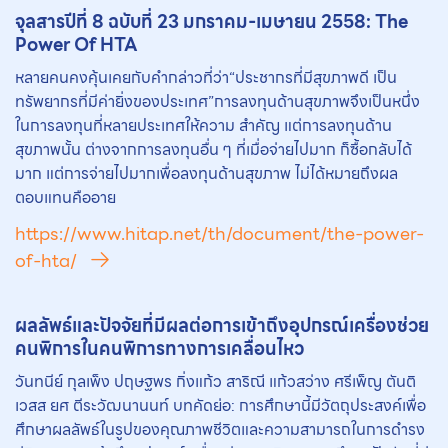
จุลสารปีที่ 8 ฉบับที่ 23 มกราคม-เมษายน 2558: The
Power Of HTA
หลายคนคงคุ้นเคยกับคำกล่าวที่ว่า“ประชากรที่มีสุขภาพดี เป็น
ทรัพยากรที่มีค่ายิ่งของประเทศ”การลงทุนด้านสุขภาพจึงเป็นหนึ่ง
ในการลงทุนที่หลายประเทศให้ความ สำคัญ แต่การลงทุนด้าน
สุขภาพนั้น ต่างจากการลงทุนอื่น ๆ ที่เมื่อจ่ายไปมาก ก็ซื้อกลับได้
มาก แต่การจ่ายไปมากเพื่อลงทุนด้านสุขภาพ ไม่ได้หมายถึงผล
ตอบแทนคืออาย
https://www.hitap.net/th/document/the-power-
of-hta/
ผลลัพธ์และปัจจัยที่มีผลต่อการเข้าถึงอุปกรณ์เครื่องช่วย
คนพิการในคนพิการทางการเคลื่อนไหว
วันทนีย์ กุลเพ็ง ปฤษฐพร กิ่งแก้ว สาริณี แก้วสว่าง ศรีเพ็ญ ตันติ
เวสส ยศ ตีระวัฒนานนท์ บทคัดย่อ: การศึกษานี้มีวัตถุประสงค์เพื่อ
ศึกษาผลลัพธ์ในรูปของคุณภาพชีวิตและความสามารถในการดำรง