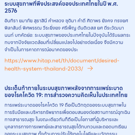
ระบบสุขภาพที่พึงประสงค์ของประเทศไทยในปี พ.ศ.
2576
อินทิรา ยมาภัย สุธาสินี คำหลวง ชุติมา คำดี ศิตาพร ยังคง ทรงยศ
พิลาสันต์ พิศพรรณ วีระยิ่งยง ศรีเพ็ญ ตันติเวสส ยศ ตีระวัฒนา
นนท์ บทคัดย่อ: ระบบสุขภาพของประเทศไทยในปัจจุบันได้รับผลกระ
ทบจากปัจจัยแวดล้อมที่เปลี่ยนแปลงไปอย่างต่อเนื่อง จึงมีความ
จำเป็นในการคาดการณ์อนาคตของประ
https://www.hitap.net/th/document/desired-
health-system-thailand-2033/
ประเด็นท้าทายในระบบสุขภาพหลังจากการแพร่ระบาด
ของโรคโควิด 19: การสำรวจความคิดเห็นในประเทศไทย
การแพร่ระบาดของโรคโควิด 19 ถือเป็นวิกฤตของระบบสุขภาพใน
การรับมือและบริหารทรัพยากรเพื่อตอบสนองต่อสถานการณ์ฉุกเฉิน
ทางสาธารณสุข ในขณะเดียวกันก็ถือเป็นโอกาสที่ผู้บริหารและ
บุคลากรทางการแพทย์และสาธารณสุขได้ทบทวนและถอดบทเรียน
ของระบบสุขภาพ ทั้งด้านการปรับใช้เทคโนโลยีและนวัตกรรม