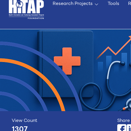
Research Projects
Tools
R
View Count
Share 
1307