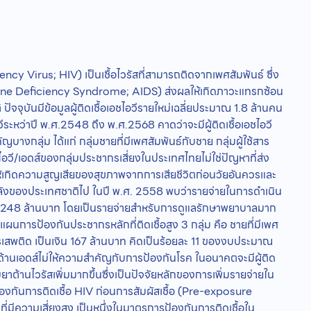
cy Virus; HIV) เป็นเชื้อไวรัสที่สามารถติดจากเพศสัมพันธ์ ซึ่ง
une Deficiency Syndrome; AIDS) ส่งผลให้เกิดภาวะแทรกซ้อน
ัจจุบันมีข้อมูลผู้ติดเชื้อเอชไอวีรายใหม่เฉลี่ยประมาณ 1.8 ล้านคน
ะหว่าปี พ.ศ.2548 ถึง พ.ศ.2568 คาดว่าจะมีผู้ติดเชื้อเอชไอวี
งกลุ่ม ได้แก่ กลุ่มชายที่มีเพศสัมพันธ์กับชาย กลุ่มผู้ใช้สาร
ไอวี/เอดส์ของกลุ่มประชากรเสี่ยงในประเทศไทยไม่ใช่ปัญหาที่ส่ง
ทำให้เกิดความสูญเสียของสุขภาพจากการเสียชีวิตก่อนวัยอันควรและ
กำลังของประเทศชาติไป ในปี พ.ศ. 2558 พบว่ารายจ่ายในการดำเนิน
8,248 ล้านบาท โดยเป็นรายจ่ายสำหรับการดูแลรักษาพยาบาลมาก
บแผนการป้องกันประชากรหลักที่ติดเชื้อสูง 3 กลุ่ม คือ ชายที่มีเพศ
ารเสพติด เป็นเงิน 167 ล้านบาท คิดเป็นร้อยละ 11 ของงบประมาณ
านเอดส์ไม่ให้ความสำคัญกับการป้องกันโรค ในอนาคตจะมีผู้ติด
ารับยาต้านไวรัสเพิ่มมากขึ้นซึ่งเป็นปัจจัยหลักของการเพิ่มรายจ่ายใน
องกันการติดเชื้อ HIV ก่อนการสัมผัสเชื้อ (Pre-exposure
่มีความเสี่ยงสูง เป็นหนึ่งในมาตรการป้องกันการติดเชื้อใน