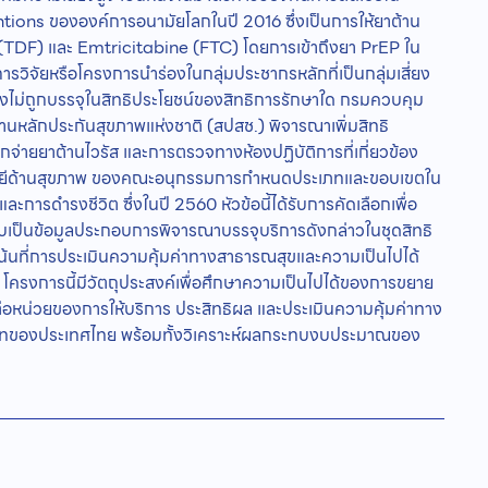
ns ขององค์การอนามัยโลกในปี 2016 ซึ่งเป็นการให้ยาต้าน
(TDF) และ Emtricitabine (FTC) โดยการเข้าถึงยา PrEP ใน
วิจัยหรือโครงการนำร่องในกลุ่มประชากรหลักที่เป็นกลุ่มเสี่ยง
ยังไม่ถูกบรรจุในสิทธิประโยชน์ของสิทธิการรักษาใด กรมควบคุม
นหลักประกันสุขภาพแห่งชาติ (สปสช.) พิจารณาเพิ่มสิทธิ
กจ่ายยาต้านไวรัส และการตรวจทางห้องปฏิบัติการที่เกี่ยวข้อง
นโลยีด้านสุขภาพ ของคณะอนุกรรมการกำหนดประเภทและขอบเขตใน
ะการดำรงชีวิต ซึ่งในปี 2560 หัวข้อนี้ได้รับการคัดเลือกเพื่อ
บเป็นข้อมูลประกอบการพิจารณาบรรจุบริการดังกล่าวในชุดสิทธิ
เน้นที่การประเมินความคุ้มค่าทางสาธารณสุขและความเป็นไปได้
ครงการนี้มีวัตถุประสงค์เพื่อศึกษาความเป็นไปได้ของการขยาย
ต่อหน่วยของการให้บริการ ประสิทธิผล และประเมินความคุ้มค่าทาง
บทของประเทศไทย พร้อมทั้งวิเคราะห์ผลกระทบงบประมาณของ