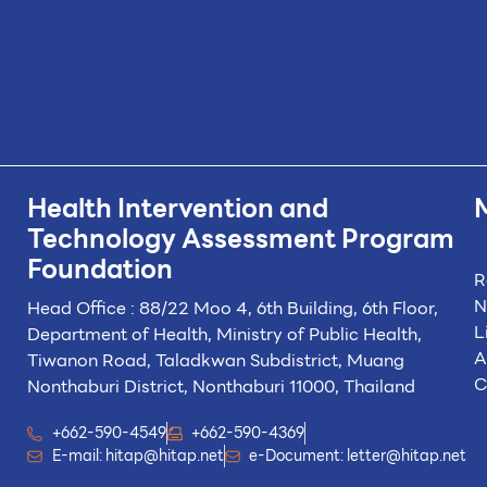
Health Intervention and
Technology
Assessment Program
Foundation
R
N
Head Office : 88/22 Moo 4, 6th Building, 6th Floor,
L
Department of Health, Ministry of Public Health,
A
Tiwanon Road, Taladkwan Subdistrict,
Muang
C
Nonthaburi District, Nonthaburi 11000, Thailand
+662-590-4549
+662-590-4369
E-mail:
hitap@hitap.net
e-Document:
letter@hitap.net