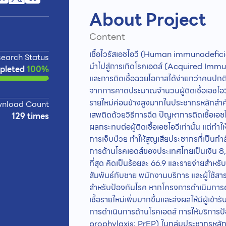
About Project
Content
เชื้อไวรัสเอชไอวี (Human immunodeficien
earch Status
นำไปสู่การเกิดโรคเอดส์ (Acquired Imm
pleted
100%
และการติดเชื้อฉวยโอกาสได้ง่ายกว่าคนปกติ ป
จากการคาดประมาณจำนวนผู้ติดเชื้อเอชไอวีร
รายใหม่ค่อนข้างสูงมากในประชากรหลักสำคัญบา
nload Count
เสพติดด้วยวิธีการฉีด ปัญหาการติดเชื้อเอช
129 times
ผลกระทบต่อผู้ติดเชื้อเอชไอวีเท่านั้น แต่
การเจ็บป่วย ทำให้สูญเสียประชากรที่เป็น
การด้านโรคเอดส์ของประเทศไทยเป็นเงิน 
ที่สุด คิดเป็นร้อยละ 66.9 และรายจ่ายสำหรั
สัมพันธ์กับชาย พนักงานบริการ และผู้ใช้ส
สำหรับป้องกันโรค หากโครงการดำเนินการด้
เชื้อรายใหม่เพิ่มมากขึ้นและส่งผลให้มีผู้เข้
การดำเนินการด้านโรคเอดส์ การให้บริการป้
prophylaxis; PrEP) ในกลุ่มประชากรหลักที