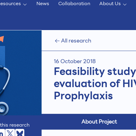
esources
News
Collaboration
About Us
All research
16 October 2018
Feasibility stu
evaluation of H
Prophylaxis
About Project
this research