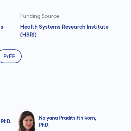
Funding Source
ls
Health Systems Research Institute
(HSRI)
PrEP
Naiyana Praditsitthikorn,
 PhD.
PhD.