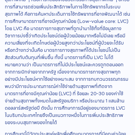
การที่สามารถช่วยเพิ่มประสิทธิภาพในการใช้ทรัพยากรในระบบ
สุขภาพได้ คือการค้นหาประเด็นการใช้ทรัพยากรที่อาจพัฒนาได้ เช่น
การศึกษามาตรการที่อาจมีคุณค่าน้อย (Low-value care: LVC)
โดย LVC คือ มาตรการทางสุขภาพที่ถูกนำมาใช้ทั้งที่ข้อมูลทาง
วิชาการบ่งชี้ว่าเกิดประโยชน์ต่อผู้ป่วยน้อยมากหรือไม่มีเลย หรือมี
ความเสี่ยงที่จะเกิดโทษต่อผู้ป่วยสูงกว่าประโยชน์ที่ผู้ป่วยจะได้รับ
หรือกว้างกว่านั้นคือ มาตรการทางสุขภาพที่ได้ประโยชน์ไม่เป็น
สัดส่วนกับต้นทุนที่เพิ่มขึ้น ทั้งนี้ มาตรการที่เป็น LVC ไม่ได้
หมายความว่า เป็นมาตรการที่ไม่มีประโยชน์และควรถูกถอนออก
จากการเบิกจ่ายจากภาครัฐ เนื่องจากมาตรการทางสุขภาพทุก
อย่างมีประโยชน์หากใช้อย่างเหมาะสม จากการทบทวนวรรณกรรม
พบว่ามีการประมาณการณ์ค่าใช้จ่ายด้านสุขภาพที่เกิดจาก
มาตรการที่อาจมีคุณค่าน้อย (LVC) ที่ ร้อยละ 20-30 ของค่าใช้
จ่ายด้านสุขภาพทั้งหมดในสหรัฐอเมริกา หรือประมาณ 1 แสนล้าน
ดอลลาร์สหรัฐต่อปี ดังนั้น การศึกษาการมีอยู่ของมาตรการ LVC
ในบริบทประเทศไทยจึงเป็นแนวทางหนึ่งในการเพิ่มประสิทธิภาพ
ของระบบสุขภาพของไทยได้
การศึกษานี้มีวัตถุประสงค์หลักเพื่อศึกษามาตรการที่มีคุณค่าน้อย