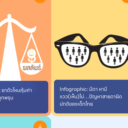
Infographic: มีตา หามี
 ยาตัวไหนคุ้มค่า
แวว(เห็น)ไม่…ปัญหาสายตาผิด
ูกพรุน
ปกติของเด็กไทย