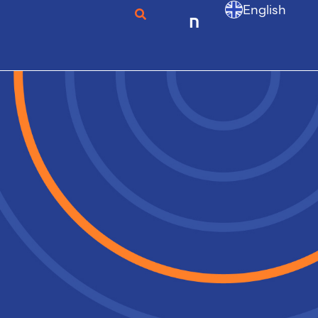
English
ก