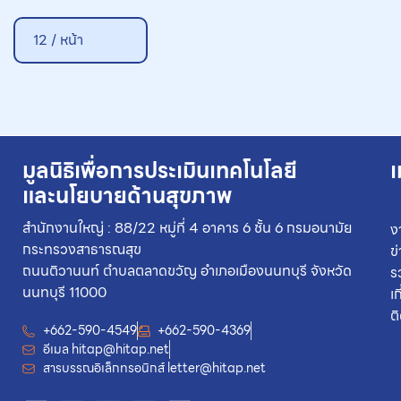
12 / หน้า
มูลนิธิเพื่อการประเมินเทคโนโลยี
เ
และนโยบายด้านสุขภาพ
สำนักงานใหญ่ : 88/22 หมู่ที่ 4 อาคาร 6 ชั้น 6 กรมอนามัย
ง
กระทรวงสาธารณสุข
ข
ถนนติวานนท์ ตำบลตลาดขวัญ อำเภอเมืองนนทบุรี จังหวัด
ร
นนทบุรี 11000
เ
ต
+662-590-4549
+662-590-4369
อีเมล
hitap@hitap.net
สารบรรณอิเล็กทรอนิกส์
letter@hitap.net