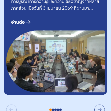
การบูรณาการความรู้และความเชี่ยวชาญจากหลาย
ภาคส่วน เมื่อวันที่ 3 เมษายน 2569 ที่ผ่านมา
มูลนิธิเพื่อการประเมินเทคโนโลยีและนโยบายด้าน
สุขภาพ (HITAP) นำโดยทีมวิจัยจากฝ่ายวิจัย
อ่านต่อ
นโยบายและการวิเคราะห์ข้อมูล (Policy Research
& Data Analytics Unit หรือ P&D) และฝ่าย
ประเมินเทคโนโลยีด้านสุขภาพเพื่อการผลิต
นวัตกรรม (MIDAS) จึงได้จัดกิจกรรม Journal
Club ในหัวข้อ NLEM x UCBP x Innovation
List เพื่อแลกเปลี่ยนเรียนรู้และเสริมสร้างศักยภาพ
ด้านการนำงานวิจัยมาใช้ในการสนับสนุน
กระบวนการพัฒนาสิทธิประโยชน์ ให้กับบุคลากร
ภายใน HITAP