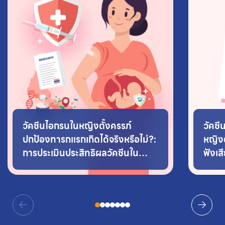
วัคซีนไอกรนในหญิงตั้งครรภ์
วัคซี
ปกป้องทารกแรกเกิดได้จริงหรือไม่?:
หญิงต
การประเมินประสิทธิผลวัคซีนใน
ฟังเ
สถานการณ์ระบาดจริง