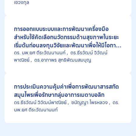
เชวงกุล
การออกแบบระบบและการพัฒนาเครื่องมือ
สำหรับใช้คัดเลือกนวัตกรรมด้านสุขภาพในระยะ
เริ่มต้นก่อนลงทุนวิจัยและพัฒนาเพื่อให้มีโอกาส
ดร. นพ.ยศ ตีระวัฒนานนท์
ดร.ธีรวัฒน์ วิวัฒน์
บรรจุเข้าในชุดสิทธิประโยชน์ในระบบหลักประกัน
พาณิชย์
ดร.อาภาพร สุทธิพัฒนสมบุญ
สุขภาพ
การประเมินความคุ้มค่าเพื่อการพัฒนาสารสกัด
สมุนไพรเพื่อรักษากลุ่มอาการเมตาบอลิก
ดร.ธีรวัฒน์ วิวัฒน์พาณิชย์
ชนัญญา ไพรหลวง
ดร.
นพ.ยศ ตีระวัฒนานนท์