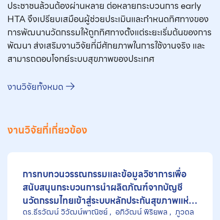
ประชาชนล้วนต้องผ่านหลาย ต่อหลายกระบวนการ early
HTA จึงเปรียบเสมือนผู้ช่วยประเมินและกำหนดทิศทางของ
การพัฒนานวัตกรรมให้ถูกทิศทางตั้งแต่ระยะเริ่มต้นของการ
พัฒนา ส่งเสริมงานวิจัยที่มีศักยภาพในการใช้งานจริง และ
สามารถตอบโจทย์ระบบสุขภาพของประเทศ
งานวิจัยทั้งหมด
งานวิจัยที่เกี่ยวข้อง
การทบทวนวรรณกรรมและข้อมูลวิชาการเพื่อ
สนับสนุนกระบวนการนำผลิตภัณฑ์จากบัญชี
นวัตกรรมไทยเข้าสู่ระบบหลักประกันสุขภาพแห่ง
ดร.ธีรวัฒน์ วิวัฒน์พาณิชย์
อภิวัฒน์ พิริยพล
ภูวดล
ชาติ กรณีศึกษานวัตกรรมวัสดุปิดแผล