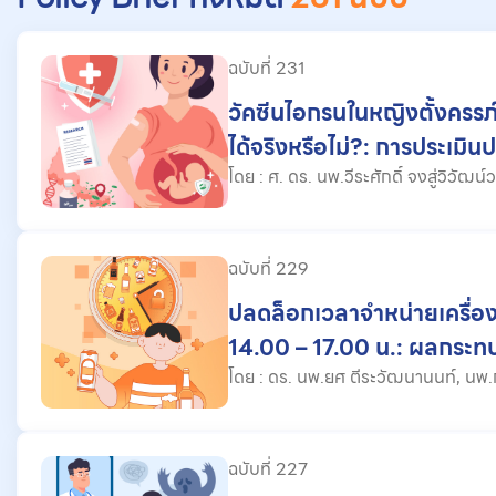
ฉบับที่ 231
วัคซีนไอกรนในหญิงตั้งครร
ได้จริงหรือไม่?: การประเมิน
สถานการณ์ระบาดจริง
โดย : ศ. ดร. นพ.วีระศักดิ์ จงสู่วิวัฒน์วงศ์, ผศ. ดร. นพ.พลกฤต ขํา
วิชา, นพ.ฟารุค พิริยศาสน
ฉบับที่ 229
ปลดล็อกเวลาจำหน่ายเครื่อ
14.00 – 17.00 น.: ผลกระ
180 วันเป็นอย่างไร?
โดย : ดร. นพ.ยศ ตีระวัฒนานนท์, นพ.กติกา อรรฆศิลป์, พศิน แจ่ม
หม้อ, พญ. ศิริรัต
ฉบับที่ 227