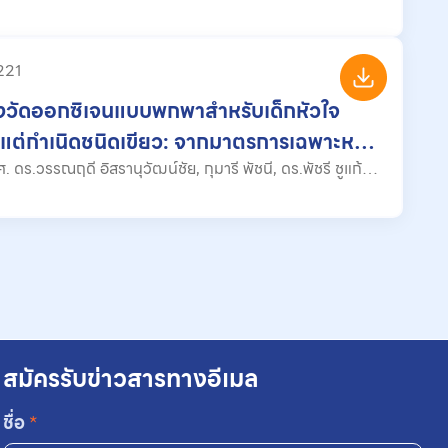
 221
องวัดออกซิเจนแบบพกพาสำหรับเด็กหัวใจ
แต่กำเนิดชนิดเขียว: จากมาตรการเฉพาะหน้า
รแก้ปัญหาระบบบริการสุขภาพ
จิราธร สุตะวงศ์, พรอุมา ราศรี
สมัครรับข่าวสารทางอีเมล
ชื่อ
*