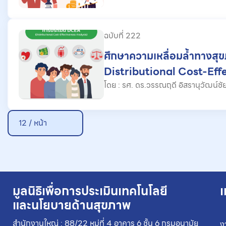
มาก่อน
ฉบับที่ 222
ศึกษาความเหลื่อมล้ำทางสุ
Distributional Cost-Eff
Analysis (DCEA): ย้อนเ
โดย : รศ. ดร.วรรณฤดี อิสรานุวัฒน์ชัย, ภิชารีย์ กรุณายาวงศ์, สุทธ
วีร์ โรจนศิริวณิชย์, ภญ.ชิตวรรณ พูนศ
เสมอภาคของนโยบายบำบัด
ประเทศไทย
12 / หน้า
มูลนิธิเพื่อการประเมินเทคโนโลยี
เ
และนโยบายด้านสุขภาพ
สำนักงานใหญ่ : 88/22 หมู่ที่ 4 อาคาร 6 ชั้น 6 กรมอนามัย
ง