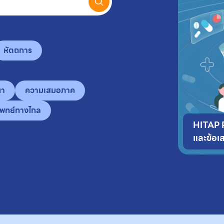
หัตถการ
นา
ความเสมอภาค
พทย์ทางไกล
HITAP P
และข้อเ