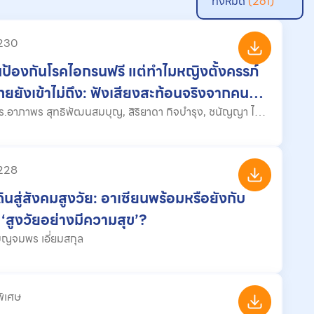
ทั้งหมด
(261)
 230
นป้องกันโรคไอกรนฟรี แต่ทําไมหญิงตั้งครรภ์
ยยังเข้าไม่ถึง: ฟังเสียงสะท้อนจริงจากคน
งาน
หลวง, ยศวดี สังวรวัฒนา
 228
ดินสู่สังคมสูงวัย: อาเซียนพร้อมหรือยังกับ
 ‘สูงวัยอย่างมีความสุข’?
ย : เบญจมพร เอี่ยมสกุล
พิเศษ