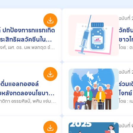
ฉบับที่
ภ์ ปกป้องทารกแรกเกิด
วัคซี
ประสิทธิผลวัคซีนใน
ชาวไท
หน้า
โดย : ดร.อาภาพร สุทธิพัฒนสมบุญ, สิริยาดา กิจบำรุง, ชนัญญา ไพร
ฉบับที่
งดื่มแอลกอฮอล์
ร่วมเ
ทบหลังทดลองนโยบาย
โจทย์
โด
น์ สุวรรณฤทธิ์, ไพศาล ลิ้มสถิตย์
ฉบับที่ 