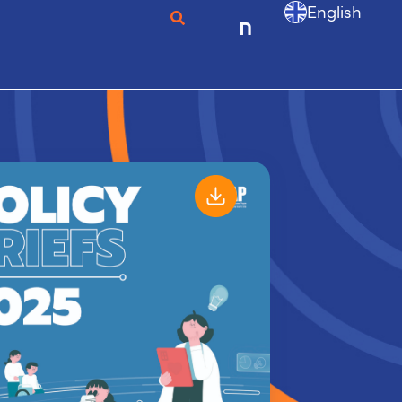
English
ก