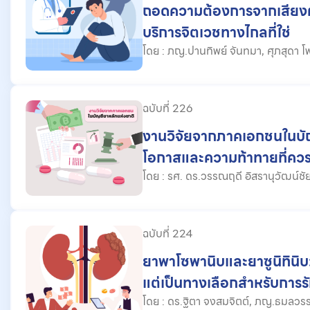
ถอดความต้องการจากเสียงผู้ร
บริการจิตเวชทางไกลที่ใช่
โดย : ภญ.ปานทิพย์ จันทมา, 
ฉบับที่ 226
งานวิจัยจากภาคเอกชนในบัญ
โอกาสและความท้าทายที่คว
โดย : รศ. ดร.วรรณฤดี อิสรานุวัฒน์ชัย, ภญ.บุสดี โสบุญ, ภญ.ชิต
วรรณ พูนศิริ, ฐิติปัญชยา ปัญญา
ฉบับที่ 224
ยาพาโซพานิบและยาซูนิทินิบ: แ
แต่เป็นทางเลือกสำหรับการรั
ระยะแพร่กระจายที่ยังไม่เคย
โดย : ดร.ฐิตา จงสมจิตต