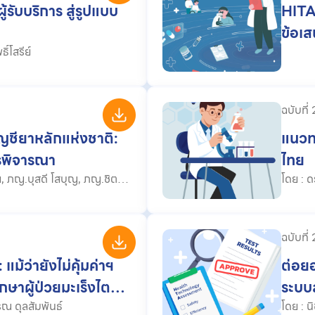
ับบริการ สู่รูปแบบ
HITA
ข้อเ
ศุภสุดา โพธิ์โสรีย์
ฉบับที่
ชียาหลักแห่งชาติ:
แนวท
รพิจารณา
ไทย
โดย : ดร.ธีรวัฒน์ วิวัฒน์พาณิชย์, ดร.อาภาพร สุทธิพัฒนสมบุญ, สิริ
ยาดา กิ
ฉบับที่
ม้ว่ายังไม่คุ้มค่าฯ
ต่อยอ
กษาผู้ป่วยมะเร็งไต
ระบบส
ได้รับการรักษาด้วยยา
์, ภญ.ธมลวรรณ ดุลสัมพันธ์