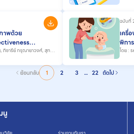
ฉบับที่
ขภาพด้วย
เครื่
ectiveness
พิการ
วลาส่องผลกระทบความ
สู่กา
โดย : รศ. ดร.วรรณฤดี อิสรานุวัฒน์ชัย, กุมารี พัชนี, ดร.พัชรี ชูแก้ว,
ิริ
ทดแทนไตใน
ย้อนกลับ
1
2
3
...
22
ถัดไป
มนู
านวิจัย
ร่วมงานกับเรา