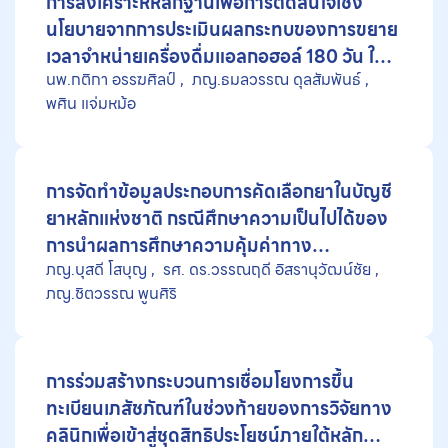
การสังเคราะห์หลักฐานเพื่อการตัดสินใจเชิง
นโยบายจากการประเมินผลกระทบของการขยาย
เวลาจำหน่ายเครื่องดื่มแอลกอฮอล์ 180 วัน ใน
นพ.กติกา อรรฆศิลป์
ภญ.ธมลวรรณ ดุลสัมพันธ์
ประเทศไทย
พศิน แจ่มหม้อ
การจัดทำข้อมูลประกอบการคัดเลือกยาในบัญชี
ยาหลักแห่งชาติ กรณีศึกษาความเป็นไปได้ของ
การนำผลการศึกษาความคุ้มค่าทาง
ภญ.บุสดี โสบุญ
รศ. ดร.วรรณฤดี อิสรานุวัฒน์ชัย
เศรษฐศาสตร์สาธารณสุขโดยภาคเอกชนมา
ภญ.ชิตวรรณ พูนศิริ
ประกอบการพิจารณา
การร่วมสร้างกระบวนการเชื่อมโยงการขึ้น
ทะเบียนเภสัชภัณฑ์ในช่วงท้ายของการวิจัยทาง
คลินิกเพื่อเข้าสู่ชุดสิทธิประโยชน์ภายใต้หลัก