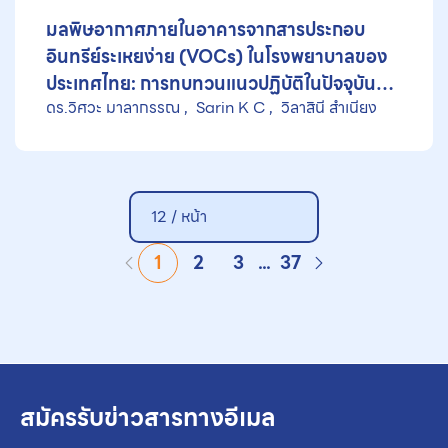
มลพิษอากาศภายในอาคารจากสารประกอบ
อินทรีย์ระเหยง่าย (VOCs) ในโรงพยาบาลของ
ประเทศไทย: การทบทวนแนวปฏิบัติในปัจจุบัน
ดร.วิศวะ มาลากรรณ
Sarin K C
วิลาสินี สำเนียง
ความท้าทาย และข้อเสนอแนะ
12 / หน้า
1
2
3
...
37
สมัครรับข่าวสารทางอีเมล