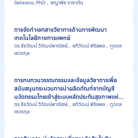
Selisana, PhD
ชญาพัช ราชาตัน
การจัดทำเอกสารวิชาการด้านการพัฒนา
เทคโนโลยีทางการแพทย์
ดร.ธีรวัฒน์ วิวัฒน์พาณิชย์
อภิวัฒน์ พิริยพล
ภูวดล
เชวงกุล
การทบทวนวรรณกรรมและข้อมูลวิชาการเพื่อ
สนับสนุนกระบวนการนำผลิตภัณฑ์จากบัญชี
นวัตกรรมไทยเข้าสู่ระบบหลักประกันสุขภาพแห่ง
ดร.ธีรวัฒน์ วิวัฒน์พาณิชย์
อภิวัฒน์ พิริยพล
ภูวดล
ชาติ กรณีศึกษานวัตกรรมวัสดุปิดแผล
เชวงกุล