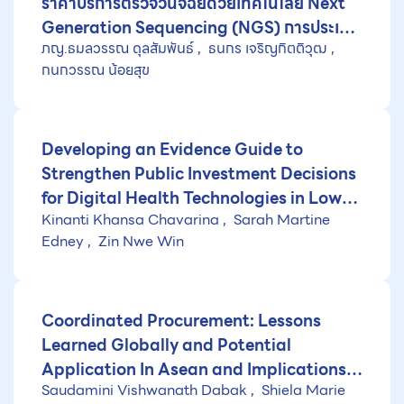
ราคาบริการตรวจวินิจฉัยด้วยเทคโนโลยี Next
Generation Sequencing (NGS) การประเมิน
ภญ.ธมลวรรณ ดุลสัมพันธ์
ธนกร เจริญกิตติวุฒ
เศรษฐศาสตร์ด้านขนาดการให้บริการ และการ
กนกวรรณ น้อยสุข
จัดทำแนวปฏิบัติที่เหมาะสมสำหรับระบบบริการ
และการส่งต่อในประเทศไทย เพื่อสนับสนุนการ
บรรจุในชุดสิทธิประโยชน์ของระบบประกัน
สุขภาพไทย
Developing an Evidence Guide to
Strengthen Public Investment Decisions
for Digital Health Technologies in Low-
Kinanti Khansa Chavarina
Sarah Martine
and Middle-Income Countries
Edney
Zin Nwe Win
Coordinated Procurement: Lessons
Learned Globally and Potential
Application In Asean and Implications
Saudamini Vishwanath Dabak
Shiela Marie
for Antibiotics