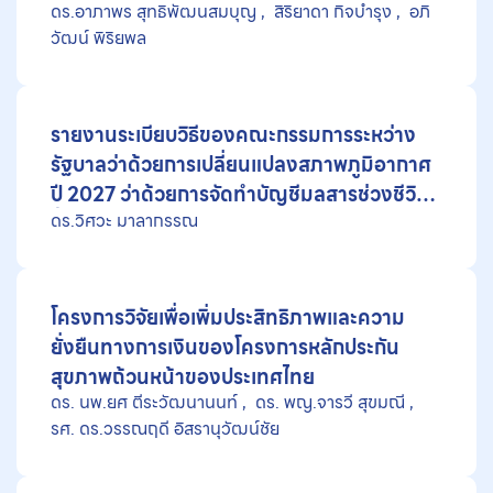
ดร.อาภาพร สุทธิพัฒนสมบุญ
สิริยาดา กิจบำรุง
อภิ
ประกันสุขภาพแห่งชาติ ผ่านการวิจัยเชิงปฏิบัติ
วัฒน์ พิริยพล
การ
รายงานระเบียบวิธีของคณะกรรมการระหว่าง
รัฐบาลว่าด้วยการเปลี่ยนแปลงสภาพภูมิอากาศ
ปี 2027 ว่าด้วยการจัดทำบัญชีมลสารช่วงชีวิต
ดร.วิศวะ มาลากรรณ
สั้นที่ส่งผลกระทบต่อสภาพภูมิอากาศ
โครงการวิจัยเพื่อเพิ่มประสิทธิภาพและความ
ยั่งยืนทางการเงินของโครงการหลักประกัน
สุขภาพถ้วนหน้าของประเทศไทย
ดร. นพ.ยศ ตีระวัฒนานนท์
ดร. พญ.จารวี สุขมณี
รศ. ดร.วรรณฤดี อิสรานุวัฒน์ชัย