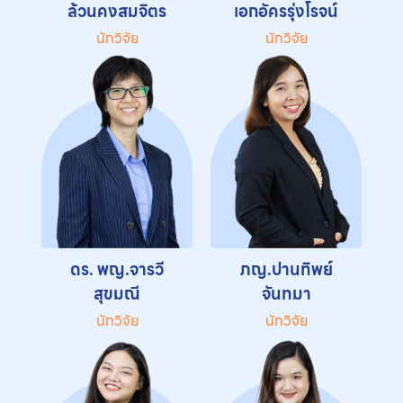
ล้วนคงสมจิตร
เอกอัครรุ่งโรจน์
นักวิจัย
นักวิจัย
ดร. พญ.จารวี
ภญ.ปานทิพย์
สุขมณี
จันทมา
นักวิจัย
นักวิจัย