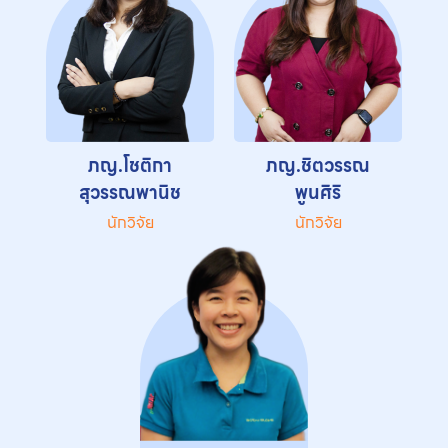
ภญ.โชติกา
ภญ.ชิตวรรณ
สุวรรณพานิช
พูนศิริ
นักวิจัย
นักวิจัย