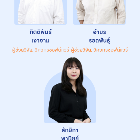
กิตติพันธ์
อำมร
เงางาม
รอดพันธุ์
ผู้ช่วยวิจัย, วิศวกรซอฟต์แวร์
ผู้ช่วยวิจัย, วิศวกรซอฟต์แวร์
ลักษิกา
พานิชย์