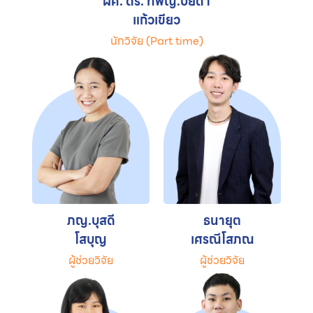
ผศ. ดร. ทพญ.ปิยดา
แก้วเขียว
นักวิจัย (Part time)
ภญ.บุสดี
ธนายุต
โสบุญ
เศรณีโสภณ
ผู้ช่วยวิจัย
ผู้ช่วยวิจัย