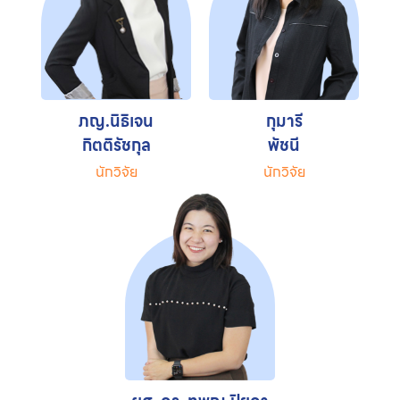
ภญ.นิธิเจน
กุมารี
กิตติรัชกุล
พัชนี
นักวิจัย
นักวิจัย