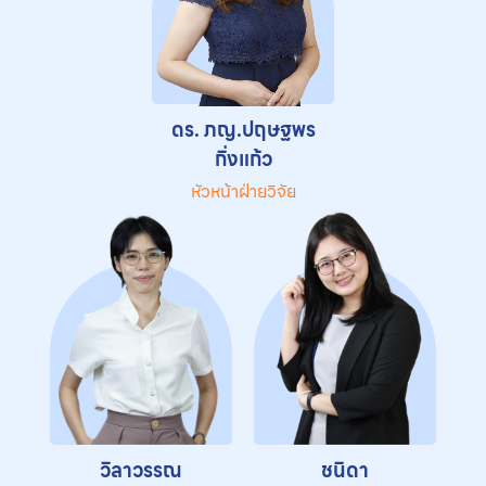
ดร. ภญ.ปฤษฐพร
กิ่งแก้ว
หัวหน้าฝ่ายวิจัย
วิลาวรรณ
ชนิดา