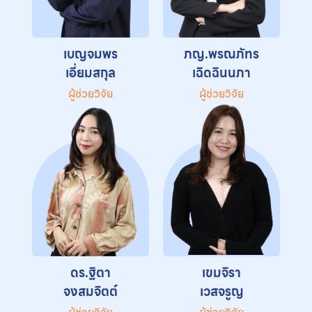
เบญจมพร
ภญ.พรณภัทร
เอี่ยมสกุล
เฉิดฉินนภา
ผู้ช่วยวิจัย
ผู้ช่วยวิจัย
ดร.ฐิตา
เขมจิรา
จงสมจิตต์
เวสจรูญ