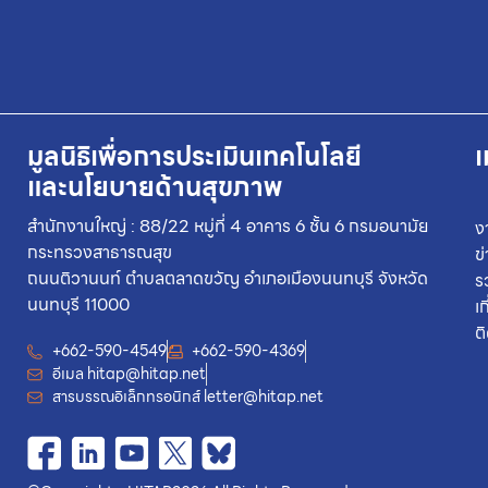
มูลนิธิเพื่อการประเมินเทคโนโลยี
เ
และนโยบายด้านสุขภาพ
สำนักงานใหญ่ : 88/22 หมู่ที่ 4 อาคาร 6 ชั้น 6 กรมอนามัย
ง
กระทรวงสาธารณสุข
ข
ถนนติวานนท์ ตำบลตลาดขวัญ อำเภอเมืองนนทบุรี จังหวัด
ร
นนทบุรี 11000
เ
ต
+662-590-4549
+662-590-4369
อีเมล
hitap@hitap.net
สารบรรณอิเล็กทรอนิกส์
letter@hitap.net