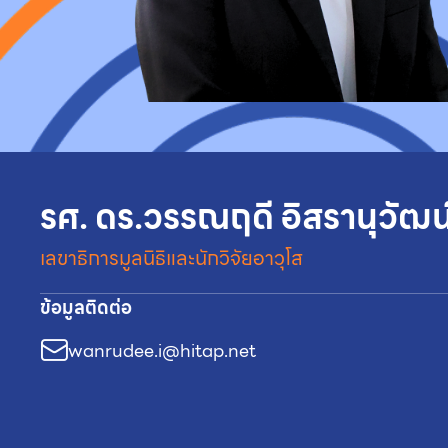
รศ. ดร.วรรณฤดี อิสรานุวัฒน
เลขาธิการมูลนิธิและนักวิจัยอาวุโส
ข้อมูลติดต่อ
wanrudee.i@hitap.net