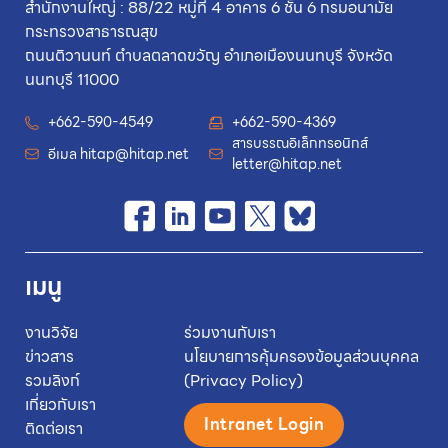
สำนักงานใหญ่ : 88/22 หมู่ที่ 4 อาคาร 6 ชั้น 6 กรมอนามัย
กระทรวงสาธารณสุข
ถนนติวานนท์ ตำบลตลาดขวัญ อำเภอเมืองนนทบุรี จังหวัด
นนทบุรี 11000
+662-590-4549
+662-590-4369
สารบรรณอิเล็กทรอนิกส์
อีเมล
hitap@hitap.net
letter@hitap.net
เมนู
งานวิจัย
ร่วมงานกับเรา
ข่าวสาร
นโยบายการคุ้มครองข้อมูลส่วนบุคคล
รวมลิงก์
(Privacy Policy)
เกี่ยวกับเรา
Intranet Login
ติดต่อเรา