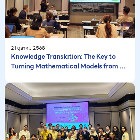
21 ตุลาคม 2568
Knowledge Translation: The Key to
Turning Mathematical Models from a
Black Box into a Powerful Tool for
Policy Decision-Making: Bridging the
Gap (Part 2)—How Thailand is Making
Complex Health Models Work for
Policy