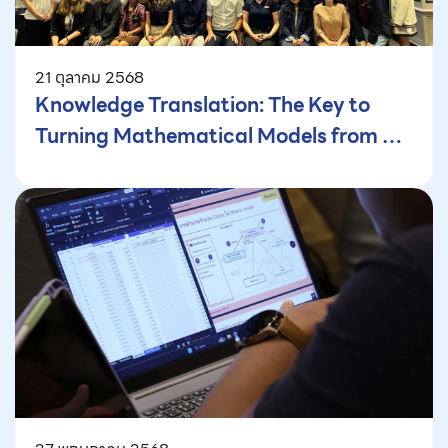
21 ตุลาคม 2568
Knowledge Translation: The Key to
Turning Mathematical Models from a
Black Box into a Powerful Tool for
Policy Decision-Making (Part 1) — How
Mathematical Modeling Supports
Public Health—and Why It’s Not
Enough