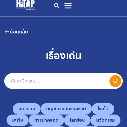
ย้อนกลับ
เรื่องเด่น
บัตรทอง
บัญชียาหลักแห่งชาติ
โรคไต
มะเร็ง
การผ่าคลอด
โลกร้อน
นวัตกรรม