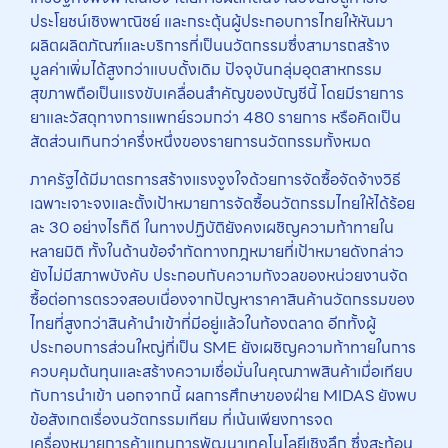
ประโยชน์เชิงพาณิชย์ และกระตุ้นผู้ประกอบการไทยให้หันมา
ผลิตผลิตภัณฑ์และบริการที่เป็นนวัตกรรมซึ่งสามารถสร้าง
มูลค่าเพิ่มได้สูงกว่าแบบดั้งเดิม ปัจจุบันกลุ่มอุตสาหกรรม
สุขภาพถือเป็นแรงขับเคลื่อนสำคัญของบัญชีนี้ โดยมีรายการ
ยาและวัสดุทางการแพทย์รวมกว่า 480 รายการ หรือคิดเป็น
สัดส่วนเกินกว่าครึ่งหนึ่งของรายการนวัตกรรมทั้งหมด
ภาครัฐได้มีมาตรการสร้างแรงจูงใจด้วยการจัดซื้อจัดจ้างวิธี
เฉพาะเจาะจงและตั้งเป้าหมายการจัดซื้อนวัตกรรมไทยให้ได้ร้อย
ละ 30 อย่างไรก็ดี ในทางปฏิบัติยังคงเผชิญความท้าทายใน
หลายมิติ ทั้งในด้านข้อจำกัดทางกฎหมายที่เป้าหมายดังกล่าว
ยังไม่มีสภาพบังคับ ประกอบกับความกังวลของหน่วยงานจัด
ซื้อต่อการตรวจสอบเนื่องจากปัญหาราคาสินค้านวัตกรรมของ
ไทยที่สูงกว่าสินค้านำเข้าที่มีอยู่แล้วในท้องตลาด อีกทั้งผู้
ประกอบการส่วนใหญ่ที่เป็น SME ยังเผชิญความท้าทายในการ
ควบคุมต้นทุนและสร้างความเชื่อมั่นในคุณภาพสินค้าเมื่อเทียบ
กับการนำเข้า นอกจากนี้ ผลการศึกษาของฝ่าย MIDAS ยังพบ
ข้อสังเกตเรื่องนวัตกรรมเทียม ที่เน้นเพียงการจด
เครื่องหมายการค้าแทนการพัฒนาเทคโนโลยีเชิงลึก ซึ่งสะท้อน