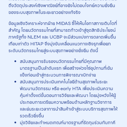
ถึงวัตถุประสงค์เชิงพาณิชย์ที่อาจยังไม่ตอบโจทย์ความยั่งยืน
ของระบบสุขภาพในระยะยาวอย่างแท้จริง
ข้อมูลเชิงวิเคราะห์จากฝ่าย MIDAS ชี้ให้เห็นโอกาสการเติบโตที่
สำคัญ โดยนวัตกรรมไทยที่สามารถก้าวเข้าสู่ชุดสิทธิประโยชน์
ภาครัฐทั้ง NLEM และ UCBP จะมีส่วนแบ่งการตลาดเพิ่มขึ้น
เกือบเท่าตัว HITAP จึงมุ่งขับเคลื่อนแนวทางเชิงรุกเพื่อยก
ระดับนวัตกรรมไทยสู่ระบบสุขภาพอย่างยั่งยืน ดังนี้
สนับสนุนการรับรองนวัตกรรมไทยที่มีคุณภาพ
มาตรฐานเป็นลำดับแรก เพื่อสร้างห่วงโซ่อุปทานที่เข้ม
แข็งก่อนเข้าสู่กระบวนการพิจารณาเบิกจ่าย
สนับสนุนการประเมินเทคโนโลยีด้านสุขภาพในระยะ
พัฒนานวัตกรรม หรือ early HTA เพื่อประเมินความ
คุ้มค่าตั้งแต่ขั้นตอนการวิจัยและพัฒนา โดยมุ่งหวังให้ผู้
ประกอบการเตรียมความพร้อมด้านหลักฐานวิชาการ
และย่นระยะเวลาการนำสินค้าเข้าสู่ระบบบริการสุขภาพให้
รวดเร็วยิ่งขึ้น
มุ่งวิจัยและกำหนดเกณฑ์มาตรฐานที่รัดกุมร่วมกับภาคี