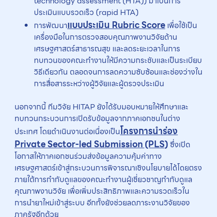
technology assessment (HTA)) มาเป็นการ
ประเมินแบบรวดเร็ว (rapid HTA)
แบบประเมิน Rubric Score
การพัฒนา
เพื่อใช้เป็น
เครื่องมือในการตรวจสอบคุณภาพงานวิจัยด้าน
เศรษฐศาสตร์สาธารณสุข และลดระยะเวลาในการ
ทบทวนของคณะทำงานให้มีความกระชับและเป็นระเบียบ
วิธีเดียวกัน ตลอดจนการลดความซับซ้อนและช่องว่างใน
การสื่อสารระหว่างผู้วิจัยและผู้ตรวจประเมิน
นอกจากนี้ ทีมวิจัย HITAP ยังได้รับมอบหมายให้ศึกษาและ
ทบทวนกระบวนการเปิดรับข้อมูลจากภาคเอกชนในต่าง
โครงการนำร่อง
ประเทศ โดยดำเนินงานต่อเนื่องเป็น
Private Sector-led Submission (PLS)
ซึ่งเปิด
โอกาสให้ภาคเอกชนร่วมส่งข้อมูลความคุ้มค่าทาง
เศรษฐศาสตร์เข้าสู่กระบวนการพิจารณาเชิงนโยบายได้โดยตรง
ภายใต้การกำกับดูแลของคณะทำงานผู้เชี่ยวชาญกำกับดูแล
คุณภาพงานวิจัย เพื่อเพิ่มประสิทธิภาพและความรวดเร็วใน
การนำยาใหม่เข้าสู่ระบบ อีกทั้งยังช่วยลดภาระงานวิจัยของ
ภาครัฐอีกด้วย