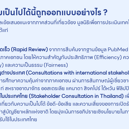
ป็นไปได้นี้ถูกออกแบบอย่างไร ?
ข้อเสนอแนะจากภาคส่วนที่เกี่ยวข้อง มูลนิธิเพื่อการประเมินเท
้แก่
ร็ว (
Rapid Review)
จากการสืบค้นจากฐานข้อมูล PubMed เพื
กภาคเอกชน โดยให้ความสำคัญกับประสิทธิภาพ (Efficiency) ควา
) และความเป็นธรรม (Fairness)
ญต่างประเทศ (
Consultations with international stakeho
มูลการศึกษาความคุ้มค่าจากภาคเอกชน ผ่านการสัมภาษณ์ผู้เชี่ยว
เเก่ สหราชอาณาจักร ออสเตรเลีย แคนาดา สิงคโปร์ ไต้หวัน ฟิลิปปิ
ียในประเทศไทย (
Stakeholder Consultation in Thailand)
เ
ศเกี่ยวกับความเป็นไปได้ ข้อดี-ข้อเสีย และความเสี่ยงของการเป
ู่บัญชียาหลักแห่งชาติ โดยมุ่งเน้นการอภิปรายเชิงนโยบายในภา
บใช้ในประเทศไทย