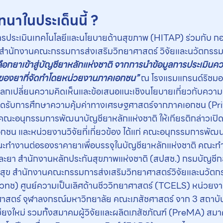
ทนาในประเด็นนี้ ?
ื่อการประเมินเทคโนโลยีและนโยบายด้านสุขภาพ (HITAP) ร่วมกับ 
นักงานคณะกรรมการส่งเสริมวิทยาศาสตร์ วิจัยและนวัตกรรม (
ลือกยาเข้าสู่บัญชียาหลักแห่งชาติ จากการนำข้อมูลการประเมินค
งยาที่จัดทำโดยหน่วยงานภาคเอกชน
”
ณ โรงแรมแกรนด์ริชมอนด
ทีแลกเปลี่ยนความคิดเห็นและข้อเสนอแนะเชิงนโยบายเกี่ยวกับความ
ปิดรับการศึกษาความคุ้มค่าทางเศรษฐศาสตร์จากภาคเอกชน (Pr
คณะอนุกรรมการพัฒนาบัญชียาหลักแห่งชาติ ให้เกียรติกล่าวเปิดการ
กชน และหน่วยงานวิจัยที่เกี่ยวข้อง ได้แก่ คณะอนุกรรมการพัฒ
ะทำงานต่อรองราคายาเพื่อบรรจุในบัญชียาหลักแห่งชาติ คณะทำ
ยา สำนักงานหลักประกันสุขภาพแห่งชาติ (สปสช.) กรมบัญชีกล
สุข สำนักงานคณะกรรมการส่งเสริมวิทยาศาสตร์วิจัยและนวัต
วทช) ศูนย์ความเป็นเลิศด้านชีววิทยาศาสตร์ (TCELS) หน่วยงาน
าสตร์ จุฬาลงกรณ์มหาวิทยาลัย คณะเภสัชศาสตร์ จาก 3 สถาบัน 
ียงใหม่ รวมทั้งสมาคมผู้วิจัยและผลิตเภสัชภัณฑ์ (PreMA) สมา