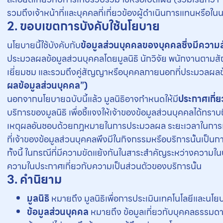
รวมถึงเจ้าหน้าที่และบุคคลที่เกี่ยวข้องผู้ดำเนินการแทนหรือในน
2. ขอบเขตการบังคับใช้นโยบาย
นโยบายนี้ใช้บังคับกับ
ข้อมูลส่วนบุคคลของบุคคลซึ่งมีความสัม
ประมวลผลข้อมูลส่วนบุคคลโดยมูลนิธิ นักวิจัย พนักงานตามสัญญา เ
เยี่ยมชม และรวมถึงคู่สัญญาหรือบุคคลภายนอกที่ประมวลผลข
ผลข้อมูลส่วนบุคคล”)
นอกจากนโยบายฉบับนี้แล้ว มูลนิธิอาจกำหนดให้มี
ประกาศเกี่
บริการของมูลนิธิ เพื่อชี้แจงให้เจ้าของข้อมูลส่วนบุคคลได้ทร
เหตุผลอันชอบด้วยกฎหมายในการประมวลผล ระยะเวลาในการเก็บ
ที่เจ้าของข้อมูลส่วนบุคคลพึงมีในกิจกรรมหรือบริการนั้นเป็
ทั้งนี้ ในกรณีที่มีความขัดแย้งกันในสาระสำคัญระหว่างความใ
ความในประกาศเกี่ยวกับความเป็นส่วนตัวของบริการนั้น
3. คำนิยาม
มูลนิธิ
หมายถึง มูลนิธิเพื่อการประเมินเทคโนโลยีและนโ
ข้อมูลส่วนบุคคล
หมายถึง ข้อมูลเกี่ยวกับบุคคลธรรมดา 