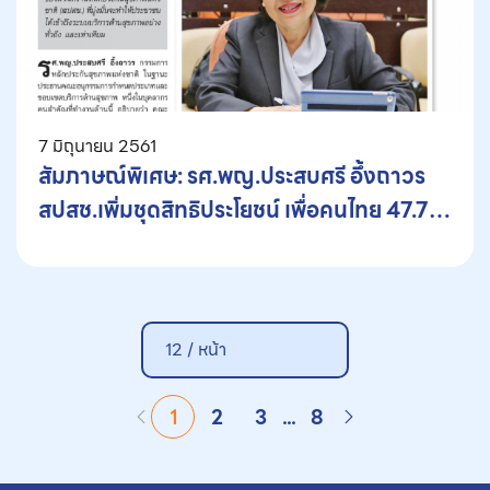
7 มิถุนายน 2561
สัมภาษณ์พิเศษ: รศ.พญ.ประสบศรี อึ้งถาวร
สปสช.เพิ่มชุดสิทธิประโยชน์ เพื่อคนไทย 47.7
ล้านคน
12 /
หน้า
1
2
3
...
8