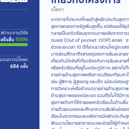
เนื้อหา
จากการที่ประเทศไทยเข้าสู่หลักประกันสุขภา
สุขภาพของภาครัฐเพิ่มสูงขึ้น แต่ส่งผลให้อุ
สถานะงานวิจัย
กลายเป็นครัวเรือนยากจนภายหลังจากการจ่
เสร็จสิ้น
100%
ตนเอง (Out of pocket: OOP) ลดลง จากง
ช่วงระยะเวลา 10 ปีที่ผ่านมาส่วนใหญ่จะแ
บางส่วนศึกษาถึงสาเหตุของการล้มละลาย
นวนดาวน์โหลด
เกี่ยวกับปัจจัยที่เกี่ยวข้องกับการล้มละล
684 ครั้ง
หรือครัวเรือนที่อยู่ในแต่ละภูมิภาค อย่างไ
รายจ่ายด้านสุขภาพหรือการเปรียบเทียบค่าใ
เช่น ผู้พิการ ผู้สูงอายุ และเด็ก แม้จะมีเศ
การวิเคราะห์หรือจำแนกรายจ่ายด้านสุขภา
ด้านสุขภาพของแต่ละเขต รวมถึงไม่ได้มีการว
สุขภาพกับค่าใช้จ่ายของครัวเรือนในด้านอื่
จ่ายด้วยตนเองและศึกษาความสัมพันธ์ของร
เรือนในช่วงก่อนและหลังการมีหลักประกันสุ
พัฒนานโยบายสาธารณะและช่วยให้ผู้กำหน