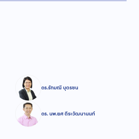
ดร.รักมณี บุตรชน
ดร. นพ.ยศ ตีระวัฒนานนท์