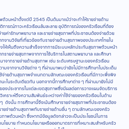
พถ้วนหน้าตั้งแต่ปี 2545 เป็นต้นมาแม้ว่าจะทำให้รายจ่ายด้าน
บัติการณ์ภาวะครัวเรือนล้มละลาย อุบัติการณ์ของครัวเรือนที่ต้อง
ายค่ารักษาพยาบาล และรายจ่ายสุขภาพที่ประชาชนต้องจ่ายด้วย
านวิจัยที่เกี่ยวข้องกับรายจ่ายด้านสุขภาพของประเทศไทยใน
สดงให้เห็นถึงความสำเร็จจากการมีระบบหลักประกันสุขภาพถ้วนหน้า
จากรายจ่ายสุขภาพจากการใช้บริการในสถานพยาบาล และศึกษา
ายที่มาจากรายจ่ายด้านสุขภาพ เช่น ระดับเศรษฐานะของครัวเรือน
รก็ตามจากงานวิจัยต่าง ๆ ที่ผ่านมาพบว่ายังไม่มีการศึกษาในประเด็น
ช้จ่ายด้านสุขภาพจำแนกตามลักษณะของครัวเรือนที่มีภาวะพึ่งพิง
รษฐานะในระดับเดียวกัน นอกจากนี้การศึกษาต่าง ๆ ที่ผ่านมายังไม่มี
พของประชากรในแต่ละเขตสุขภาพซึ่งมีผลต่อการวางแผนจัดบริการ
ิเคราะห์ถึงความสัมพันธ์ระหว่างค่าใช้จ่ายของครัวเรือนในด้าน
น ๆ ดังนั้น การศึกษานี้จึงเน้นศึกษารายจ่ายสุขภาพที่ประชาชนต้อง
ายจ่ายด้านสุขภาพกับรายจ่ายด้านอื่น ๆ ตามลักษณะของครัว
ขภาพถ้วนหน้า ซึ่งหากมีข้อมูลดังกล่าวจะเป็นประโยชน์ในการ
ดนโยบาย กำหนดนโยบายหรือออกมาตรการที่เหมาะสมสำหรับครัว