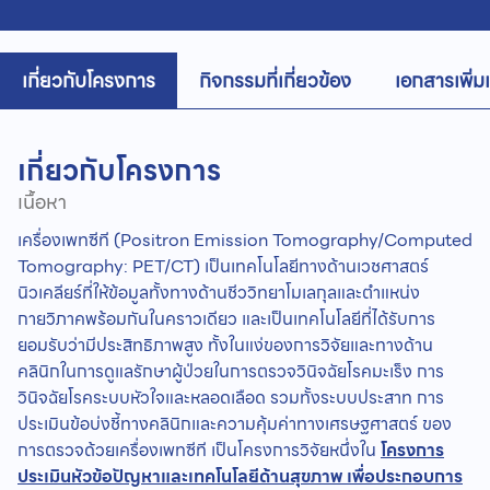
เกี่ยวกับโครงการ
กิจกรรมที่เกี่ยวข้อง
เอกสารเพิ่ม
เกี่ยวกับโครงการ
เนื้อหา
เครื่องเพทซีที (Positron Emission Tomography/Computed
Tomography: PET/CT) เป็นเทคโนโลยีทางด้านเวชศาสตร์
นิวเคลียร์ที่ให้ข้อมูลทั้งทางด้านชีววิทยาโมเลกุลและตำแหน่ง
กายวิภาคพร้อมกันในคราวเดียว และเป็นเทคโนโลยีที่ได้รับการ
ยอมรับว่ามีประสิทธิภาพสูง ทั้งในแง่ของการวิจัยและทางด้าน
คลินิกในการดูแลรักษาผู้ป่วยในการตรวจวินิจฉัยโรคมะเร็ง การ
วินิจฉัยโรคระบบหัวใจและหลอดเลือด รวมทั้งระบบประสาท การ
ประเมินข้อบ่งชี้ทางคลินิกและความคุ้มค่าทางเศรษฐศาสตร์ ของ
การตรวจด้วยเครื่องเพทซีที เป็นโครงการวิจัยหนึ่งใน
โครงการ
ประเมินหัวข้อปัญหาและเทคโนโลยีด้านสุขภาพ เพื่อประกอบการ