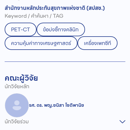
สำนักงานหลักประกันสุขภาพแห่งชาติ (สปสช.)
Keyword / คำค้นหา / TAG
PET-CT
ข้อบ่งชี้ทางคลินิก
ความคุ้มค่าทางเศรษฐศาสตร์
เครื่องเพทซีที
คณะผู้วิจัย
นักวิจัยหลัก
รศ. ดร. พญ.ชนิสา โชติพานิช
นักวิจัยร่วม